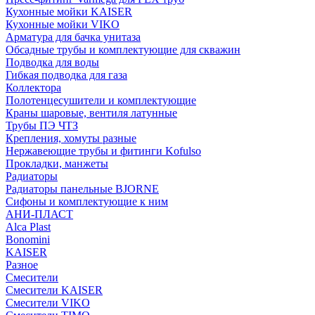
Кухонные мойки KAISER
Кухонные мойки VIKO
Арматура для бачка унитаза
Обсадные трубы и комплектующие для скважин
Подводка для воды
Гибкая подводка для газа
Коллектора
Полотенцесушители и комплектующие
Краны шаровые, вентиля латунные
Трубы ПЭ ЧТЗ
Крепления, хомуты разные
Нержавеющие трубы и фитинги Kofulso
Прокладки, манжеты
Радиаторы
Радиаторы панельные BJORNE
Сифоны и комплектующие к ним
АНИ-ПЛАСТ
Alca Plast
Bonomini
KAISER
Разное
Смесители
Смесители KAISER
Смесители VIKO