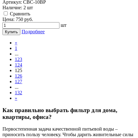
Артикул:
СВС-10ВР
Наличие:
2 шт
Cравнить
Цена:
750
руб.
шт
Подробнее
Купить
«
1
...
123
124
125
126
127
...
132
»
Как правильно выбрать фильтр для дома,
квартиры, офиса?
Первостепенная задача качественной питьевой воды –
приносить пользу человеку. Чтобы дарить живительные силы