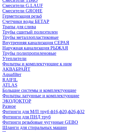
Смесители TIMO
Смесители G.LAUF
Смесители GROHE
Герметизация резьб
Счетчики воды БЕТАР
Трапы для слива
Трубы сшитый полиэтилен
Трубы металлопластиковые
Внутренняя канализация СЕРАЯ
Наружная канализация РЫЖАЯ
Трубы полипропиленовые
Утеплители
Фильтры и комплектующие к ним
АКВАБРАЙТ
Aquafilter
RAIFIL
ATLAS
Большие системы и комплектующие
Фильтры латунные и комплектующие
ЭКОДОКТОР
Разное
Фитинги для М/П труб ф16,ф20,ф26,ф32
Фитинги для ПНД труб
Фитинги резьбовые чугунные GEBO
Шланги для стиральных машин