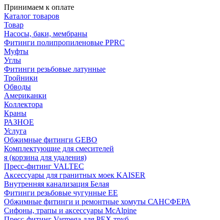
Принимаем к оплате
Каталог товаров
Товар
Насосы, баки, мембраны
Фитинги полипропиленовые PPRC
Муфты
Углы
Фитинги резьбовые латунные
Тройники
Обводы
Американки
Коллектора
Краны
РАЗНОЕ
Услуга
Обжимные фитинги GEBO
Комплектующие для смесителей
я (корзина для удаления)
Пресс-фитинг VALTEC
Аксессуары для гранитных моек KAISER
Внутренняя канализация Белая
Фитинги резьбовые чугунные EE
Обжимные фитинги и ремонтные хомуты САНСФЕРА
Сифоны, трапы и аксессуары McAlpine
Пресс-фитинг Varmega для PEX труб