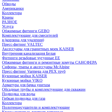
Обводы
Американки
Коллектора
Краны
РАЗНОЕ
Услуга
Обжимные фитинги GEBO
Комплектующие для смесителей
я (корзина для удаления)
Пресс-фитинг VALTEC
Аксессуары для гранитных моек KAISER
Внутренняя канализация Белая
Фитинги резьбовые чугунные EE
Обжимные фитинги и ремонтные хомуты САНСФЕРА
Сифоны, трапы и аксессуары McAlpine
Пресс-фитинг Varmega для PEX труб
Кухонные мойки KAISER
Кухонные мойки VIKO
Арматура для бачка унитаза
Обсадные трубы и комплектующие для скважин
Подводка для воды
Гибкая подводка для газа
Коллектора
Полотенцесушители и комплектующие
Краны шаровые, вентиля латунные