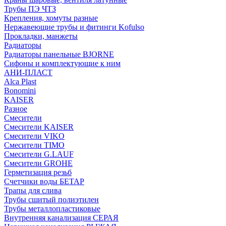
Трубы ПЭ ЧТЗ
Крепления, хомуты разные
Нержавеющие трубы и фитинги Kofulso
Прокладки, манжеты
Радиаторы
Радиаторы панельные BJORNE
Сифоны и комплектующие к ним
АНИ-ПЛАСТ
Alca Plast
Bonomini
KAISER
Разное
Смесители
Смесители KAISER
Смесители VIKO
Смесители TIMO
Смесители G.LAUF
Смесители GROHE
Герметизация резьб
Счетчики воды БЕТАР
Трапы для слива
Трубы сшитый полиэтилен
Трубы металлопластиковые
Внутренняя канализация СЕРАЯ