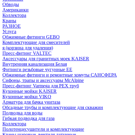
Обводы
Американки
Коллектора
Краны
РАЗНОЕ
Услуга
Обжимные фитинги GEBO
Комплектующие для смесителей
я (корзина для удаления)
Пресс-фитинг VALTEC
Аксессуары для гранитных моек KAISER
Внутренняя канализация Белая
Фитинги резьбовые чугунные EE
Обжимные фитинги и ремонтные хомуты САНСФЕРА
Сифоны, трапы и аксессуары McAlpine
Пресс-фитинг Varmega для PEX труб
Кухонные мойки KAISER
Кухонные мойки VIKO
Арматура для бачка унитаза
Обсадные трубы и комплектующие для скважин
Подводка для воды
Гибкая подводка для газа
Коллектора
Полотенцесушители и комплектующие
Краны шаровые, вентиля латунные