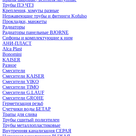
Трубы ПЭ ЧТЗ
Крепления, хомуты разные
Нержавеющие трубы и фитинги Kofulso
Прокладки, манжеты
Радиаторы
Радиаторы панельные BJORNE
Сифоны и комплектующие к ним
АНИ-ПЛАСТ
Alca Plast
Bonomini
KAISER
Разное
Смесители
Смесители KAISER
Смесители VIKO
Смесители TIMO
Смесители G.LAUF
Смесители GROHE
Герметизация резьб
Счетчики воды БЕТАР
Трапы для слива
Трубы сшитый полиэтилен
Трубы металлопластиковые
Внутренняя канализация СЕРАЯ