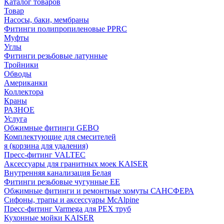
Каталог товаров
Товар
Насосы, баки, мембраны
Фитинги полипропиленовые PPRC
Муфты
Углы
Фитинги резьбовые латунные
Тройники
Обводы
Американки
Коллектора
Краны
РАЗНОЕ
Услуга
Обжимные фитинги GEBO
Комплектующие для смесителей
я (корзина для удаления)
Пресс-фитинг VALTEC
Аксессуары для гранитных моек KAISER
Внутренняя канализация Белая
Фитинги резьбовые чугунные EE
Обжимные фитинги и ремонтные хомуты САНСФЕРА
Сифоны, трапы и аксессуары McAlpine
Пресс-фитинг Varmega для PEX труб
Кухонные мойки KAISER