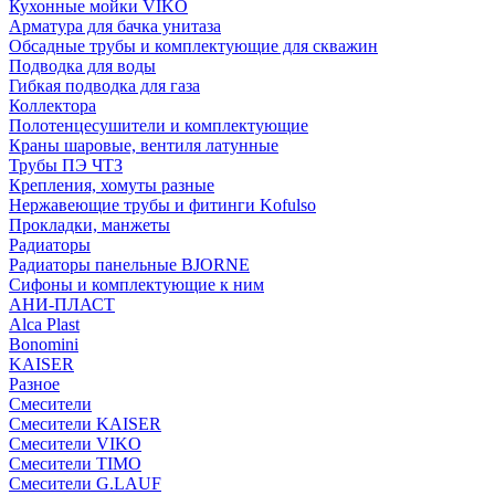
Кухонные мойки VIKO
Арматура для бачка унитаза
Обсадные трубы и комплектующие для скважин
Подводка для воды
Гибкая подводка для газа
Коллектора
Полотенцесушители и комплектующие
Краны шаровые, вентиля латунные
Трубы ПЭ ЧТЗ
Крепления, хомуты разные
Нержавеющие трубы и фитинги Kofulso
Прокладки, манжеты
Радиаторы
Радиаторы панельные BJORNE
Сифоны и комплектующие к ним
АНИ-ПЛАСТ
Alca Plast
Bonomini
KAISER
Разное
Смесители
Смесители KAISER
Смесители VIKO
Смесители TIMO
Смесители G.LAUF