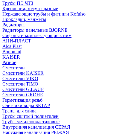
Трубы ПЭ ЧТЗ
Крепления, хомуты разные
Нержавеющие трубы и фитинги Kofulso
Прокладки, манжеты
Радиаторы
Радиаторы панельные BJORNE
Сифоны и комплектующие к ним
АНИ-ПЛАСТ
Alca Plast
Bonomini
KAISER
Разное
Смесители
Смесители KAISER
Смесители VIKO
Смесители TIMO
Смесители G.LAUF
Смесители GROHE
Герметизация резьб
Счетчики воды БЕТАР
Трапы для слива
Трубы сшитый полиэтилен
Трубы металлопластиковые
Внутренняя канализация СЕРАЯ
Наружная канализация РЫЖАЯ