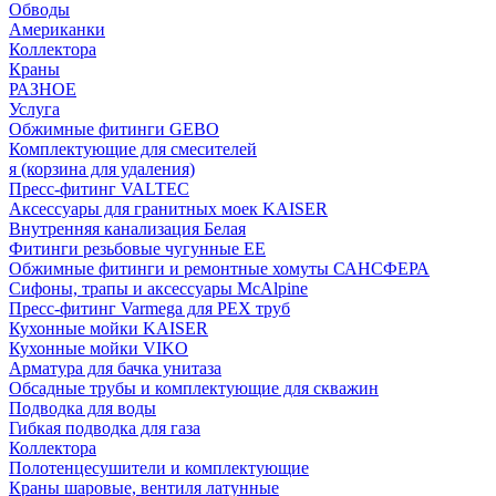
Обводы
Американки
Коллектора
Краны
РАЗНОЕ
Услуга
Обжимные фитинги GEBO
Комплектующие для смесителей
я (корзина для удаления)
Пресс-фитинг VALTEC
Аксессуары для гранитных моек KAISER
Внутренняя канализация Белая
Фитинги резьбовые чугунные EE
Обжимные фитинги и ремонтные хомуты САНСФЕРА
Сифоны, трапы и аксессуары McAlpine
Пресс-фитинг Varmega для PEX труб
Кухонные мойки KAISER
Кухонные мойки VIKO
Арматура для бачка унитаза
Обсадные трубы и комплектующие для скважин
Подводка для воды
Гибкая подводка для газа
Коллектора
Полотенцесушители и комплектующие
Краны шаровые, вентиля латунные