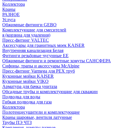
Коллектора
Краны
РАЗНОЕ
Услуга
Обжимные фитинги GEBO
Комплектующие для смесителей
я (корзина для удаления)
Пресс-фитинг VALTEC
Аксессуары для гранитных моек KAISER
Внутренняя канализация Белая
Фитинги резьбовые чугунные EE
Обжимные фитинги и ремонтные хомуты САНСФЕРА
Сифоны, трапы и аксессуары McAlpine
Пресс-фитинг Varmega для PEX труб
Кухонные мойки KAISER
Кухонные мойки VIKO
Арматура для бачка унитаза
Обсадные трубы и комплектующие для скважин
Подводка для воды
Гибкая подводка для газа
Коллектора
Полотенцесушители и комплектующие
Краны шаровые, вентиля латунные
Трубы ПЭ ЧТЗ
Крепления, хомуты разные