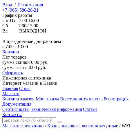
Вход
/
Регистрация
+7 (965) 580-28-21
График работы
Пн-Пт 7:00-16:00
Сб 7:00-15:00
Вс ВЫХОДНОЙ
В праздничные дни работаем
с 7:00 - 13:00
Корзина
Нет товаров
сумма скидки
0.00
руб.
сумма заказа
0.00
руб.
Оформить
Инженерная
сантехника
Интернет магазин в Казани
Главная
О нас
Магазин
Корзина заказов
Мои заказы
Восстановить пароль
Регистрация
Документация
Сертификаты
Техническая информация
Статьи
Контакты
Магазин сантехники
/
Краны шаровые, вентиля латунные
/
WAT