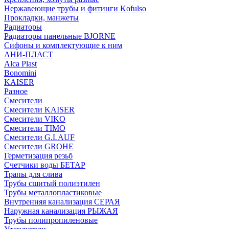
Нержавеющие трубы и фитинги Kofulso
Прокладки, манжеты
Радиаторы
Радиаторы панельные BJORNE
Сифоны и комплектующие к ним
АНИ-ПЛАСТ
Alca Plast
Bonomini
KAISER
Разное
Смесители
Смесители KAISER
Смесители VIKO
Смесители TIMO
Смесители G.LAUF
Смесители GROHE
Герметизация резьб
Счетчики воды БЕТАР
Трапы для слива
Трубы сшитый полиэтилен
Трубы металлопластиковые
Внутренняя канализация СЕРАЯ
Наружная канализация РЫЖАЯ
Трубы полипропиленовые