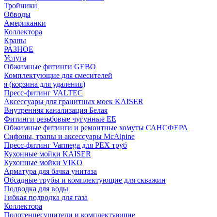
Тройники
Обводы
Американки
Коллектора
Краны
РАЗНОЕ
Услуга
Обжимные фитинги GEBO
Комплектующие для смесителей
я (корзина для удаления)
Пресс-фитинг VALTEC
Аксессуары для гранитных моек KAISER
Внутренняя канализация Белая
Фитинги резьбовые чугунные EE
Обжимные фитинги и ремонтные хомуты САНСФЕРА
Сифоны, трапы и аксессуары McAlpine
Пресс-фитинг Varmega для PEX труб
Кухонные мойки KAISER
Кухонные мойки VIKO
Арматура для бачка унитаза
Обсадные трубы и комплектующие для скважин
Подводка для воды
Гибкая подводка для газа
Коллектора
Полотенцесушители и комплектующие