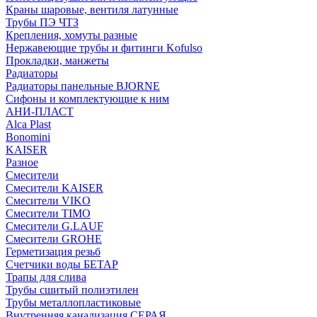
Краны шаровые, вентиля латунные
Трубы ПЭ ЧТЗ
Крепления, хомуты разные
Нержавеющие трубы и фитинги Kofulso
Прокладки, манжеты
Радиаторы
Радиаторы панельные BJORNE
Сифоны и комплектующие к ним
АНИ-ПЛАСТ
Alca Plast
Bonomini
KAISER
Разное
Смесители
Смесители KAISER
Смесители VIKO
Смесители TIMO
Смесители G.LAUF
Смесители GROHE
Герметизация резьб
Счетчики воды БЕТАР
Трапы для слива
Трубы сшитый полиэтилен
Трубы металлопластиковые
Внутренняя канализация СЕРАЯ