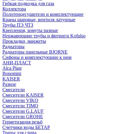
Гибкая подводка для газа
Коллектора
Полотенцесушители и комплектующие
Краны шаровые, вентиля латунные
Трубы ПЭ ЧТЗ
Крепления, хомуты разные
Нержавеющие трубы и фитинги Kofulso
Прокладки, манжеты
Радиаторы
Радиаторы панельные BJORNE
Сифоны и комплектующие к ним
АНИ-ПЛАСТ
Alca Plast
Bonomini
KAISER
Разное
Смесители
Смесители KAISER
Смесители VIKO
Смесители TIMO
Смесители G.LAUF
Смесители GROHE
Герметизация резьб
Счетчики воды БЕТАР
Трапы для слива