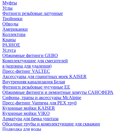
Муфты
Углы
Фитинги резьбовые латунные
Тройники
Обводы
Американки
Коллектора
Краны
РАЗНОЕ
Услуга
Обжимные фитинги GEBO
Комплектующие для смесителей
я (корзина для удаления)
Пресс-фитинг VALTEC
Аксессуары для гранитных моек KAISER
Внутренняя канализация Белая
Фитинги резьбовые чугунные EE
Обжимные фитинги и ремонтные хомуты САНСФЕРА
Сифоны, трапы и аксессуары McAlpine
Пресс-фитинг Varmega для PEX труб
Кухонные мойки KAISER
Кухонные мойки VIKO
Арматура для бачка унитаза
Обсадные трубы и комплектующие для скважин
Подводка для воды