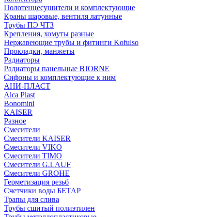
Полотенцесушители и комплектующие
Краны шаровые, вентиля латунные
Трубы ПЭ ЧТЗ
Крепления, хомуты разные
Нержавеющие трубы и фитинги Kofulso
Прокладки, манжеты
Радиаторы
Радиаторы панельные BJORNE
Сифоны и комплектующие к ним
АНИ-ПЛАСТ
Alca Plast
Bonomini
KAISER
Разное
Смесители
Смесители KAISER
Смесители VIKO
Смесители TIMO
Смесители G.LAUF
Смесители GROHE
Герметизация резьб
Счетчики воды БЕТАР
Трапы для слива
Трубы сшитый полиэтилен
Трубы металлопластиковые