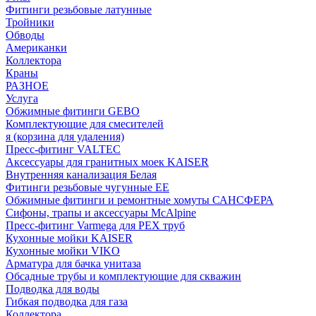
Фитинги резьбовые латунные
Тройники
Обводы
Американки
Коллектора
Краны
РАЗНОЕ
Услуга
Обжимные фитинги GEBO
Комплектующие для смесителей
я (корзина для удаления)
Пресс-фитинг VALTEC
Аксессуары для гранитных моек KAISER
Внутренняя канализация Белая
Фитинги резьбовые чугунные EE
Обжимные фитинги и ремонтные хомуты САНСФЕРА
Сифоны, трапы и аксессуары McAlpine
Пресс-фитинг Varmega для PEX труб
Кухонные мойки KAISER
Кухонные мойки VIKO
Арматура для бачка унитаза
Обсадные трубы и комплектующие для скважин
Подводка для воды
Гибкая подводка для газа
Коллектора