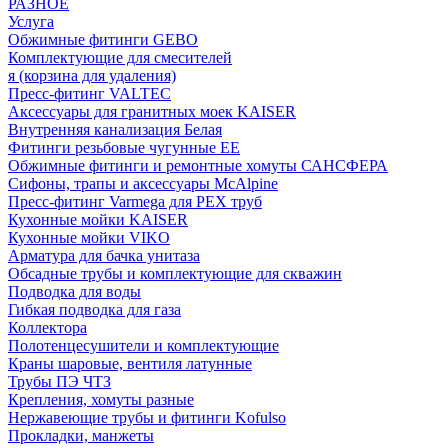
РАЗНОЕ
Услуга
Обжимные фитинги GEBO
Комплектующие для смесителей
я (корзина для удаления)
Пресс-фитинг VALTEC
Аксессуары для гранитных моек KAISER
Внутренняя канализация Белая
Фитинги резьбовые чугунные EE
Обжимные фитинги и ремонтные хомуты САНСФЕРА
Сифоны, трапы и аксессуары McAlpine
Пресс-фитинг Varmega для PEX труб
Кухонные мойки KAISER
Кухонные мойки VIKO
Арматура для бачка унитаза
Обсадные трубы и комплектующие для скважин
Подводка для воды
Гибкая подводка для газа
Коллектора
Полотенцесушители и комплектующие
Краны шаровые, вентиля латунные
Трубы ПЭ ЧТЗ
Крепления, хомуты разные
Нержавеющие трубы и фитинги Kofulso
Прокладки, манжеты