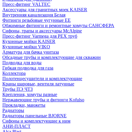
Пресс-фитинг VALTEC
Аксессуары для гранитных моек KAISER
Внутренняя канализация Белая
Фитинги резьбовые чугунные EE
Обжимные фитинги и ремонтные хомуты САНСФЕРА
Сифоны, трапы и аксессуары McAlpine
Пресс-фитинг Varmega для PEX труб
Кухонные мойки KAISER
Кухонные мойки VIKO
Арматура для бачка унитаза
Обсадные трубы и комплектующие для скважин
Подводка для воды
Гибкая подводка для газа
Коллектора
Полотенцесушители и комплектующие
Краны шаровые, вентиля латунные
Трубы ПЭ ЧТЗ
Крепления, хомуты разные
Нержавеющие трубы и фитинги Kofulso
Прокладки, манжеты
Радиаторы
Радиаторы панельные BJORNE
Сифоны и комплектующие к ним
АНИ-ПЛАСТ
Alca Plast