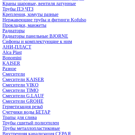
Краны шаровые, вентиля латунные
Трубы ПЭ ЧТЗ
Крепления, хомуты разные
Нержавеющие трубы и фитинги Kofulso
Прокладки, манжеты
Радиаторы
Радиаторы панельные BJORNE
Сифоны и комплектующие к ним
АНИ-ПЛАСТ
Alca Plast
Bonomini
KAISER
Разное
Смесители
Смесители KAISER
Смесители VIKO
Смесители TIMO
Смесители G.LAUF
Смесители GROHE
Герметизация резьб
Счетчики воды БЕТАР
Трапы для слива
Трубы сшитый полиэтилен
Трубы металлопластиковые
Внутренняя канализация СЕРАЯ