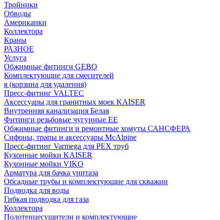
Тройники
Обводы
Американки
Коллектора
Краны
РАЗНОЕ
Услуга
Обжимные фитинги GEBO
Комплектующие для смесителей
я (корзина для удаления)
Пресс-фитинг VALTEC
Аксессуары для гранитных моек KAISER
Внутренняя канализация Белая
Фитинги резьбовые чугунные EE
Обжимные фитинги и ремонтные хомуты САНСФЕРА
Сифоны, трапы и аксессуары McAlpine
Пресс-фитинг Varmega для PEX труб
Кухонные мойки KAISER
Кухонные мойки VIKO
Арматура для бачка унитаза
Обсадные трубы и комплектующие для скважин
Подводка для воды
Гибкая подводка для газа
Коллектора
Полотенцесушители и комплектующие