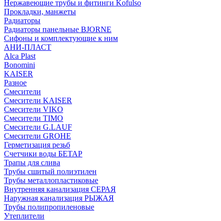
Нержавеющие трубы и фитинги Kofulso
Прокладки, манжеты
Радиаторы
Радиаторы панельные BJORNE
Сифоны и комплектующие к ним
АНИ-ПЛАСТ
Alca Plast
Bonomini
KAISER
Разное
Смесители
Смесители KAISER
Смесители VIKO
Смесители TIMO
Смесители G.LAUF
Смесители GROHE
Герметизация резьб
Счетчики воды БЕТАР
Трапы для слива
Трубы сшитый полиэтилен
Трубы металлопластиковые
Внутренняя канализация СЕРАЯ
Наружная канализация РЫЖАЯ
Трубы полипропиленовые
Утеплители