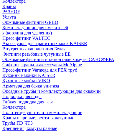
Коллектора
Краны
РАЗНОЕ
Услуга
Обжимные фитинги GEBO
Комплектующие для смесителей
я (корзина для удаления)
Пресс-фитинг VALTEC
Аксессуары для гранитных моек KAISER
Внутренняя канализация Белая
Фитинги резьбовые чугунные EE
Обжимные фитинги и ремонтные хомуты САНСФЕРА
Сифоны, трапы и аксессуары McAlpine
Пресс-фитинг Varmega для PEX труб
Кухонные мойки KAISER
Кухонные мойки VIKO
Арматура для бачка унитаза
Обсадные трубы и комплектующие для скважин
Подводка для воды
Гибкая подводка для газа
Коллектора
Полотенцесушители и комплектующие
Краны шаровые, вентиля латунные
Трубы ПЭ ЧТЗ
Крепления, хомуты разные