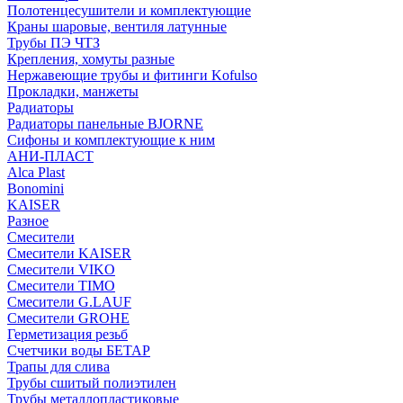
Полотенцесушители и комплектующие
Краны шаровые, вентиля латунные
Трубы ПЭ ЧТЗ
Крепления, хомуты разные
Нержавеющие трубы и фитинги Kofulso
Прокладки, манжеты
Радиаторы
Радиаторы панельные BJORNE
Сифоны и комплектующие к ним
АНИ-ПЛАСТ
Alca Plast
Bonomini
KAISER
Разное
Смесители
Смесители KAISER
Смесители VIKO
Смесители TIMO
Смесители G.LAUF
Смесители GROHE
Герметизация резьб
Счетчики воды БЕТАР
Трапы для слива
Трубы сшитый полиэтилен
Трубы металлопластиковые