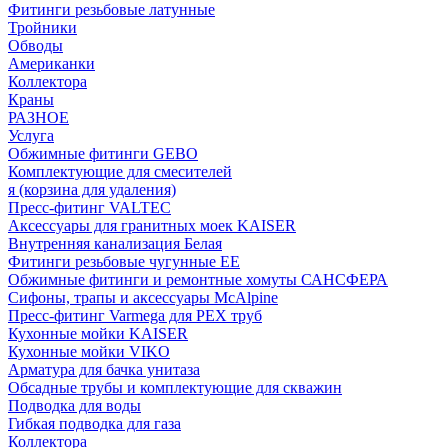
Фитинги резьбовые латунные
Тройники
Обводы
Американки
Коллектора
Краны
РАЗНОЕ
Услуга
Обжимные фитинги GEBO
Комплектующие для смесителей
я (корзина для удаления)
Пресс-фитинг VALTEC
Аксессуары для гранитных моек KAISER
Внутренняя канализация Белая
Фитинги резьбовые чугунные EE
Обжимные фитинги и ремонтные хомуты САНСФЕРА
Сифоны, трапы и аксессуары McAlpine
Пресс-фитинг Varmega для PEX труб
Кухонные мойки KAISER
Кухонные мойки VIKO
Арматура для бачка унитаза
Обсадные трубы и комплектующие для скважин
Подводка для воды
Гибкая подводка для газа
Коллектора