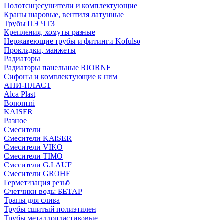
Полотенцесушители и комплектующие
Краны шаровые, вентиля латунные
Трубы ПЭ ЧТЗ
Крепления, хомуты разные
Нержавеющие трубы и фитинги Kofulso
Прокладки, манжеты
Радиаторы
Радиаторы панельные BJORNE
Сифоны и комплектующие к ним
АНИ-ПЛАСТ
Alca Plast
Bonomini
KAISER
Разное
Смесители
Смесители KAISER
Смесители VIKO
Смесители TIMO
Смесители G.LAUF
Смесители GROHE
Герметизация резьб
Счетчики воды БЕТАР
Трапы для слива
Трубы сшитый полиэтилен
Трубы металлопластиковые