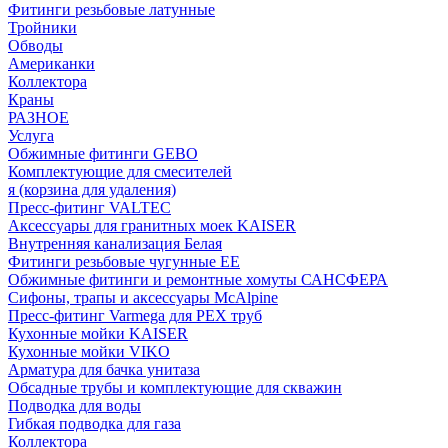
Фитинги резьбовые латунные
Тройники
Обводы
Американки
Коллектора
Краны
РАЗНОЕ
Услуга
Обжимные фитинги GEBO
Комплектующие для смесителей
я (корзина для удаления)
Пресс-фитинг VALTEC
Аксессуары для гранитных моек KAISER
Внутренняя канализация Белая
Фитинги резьбовые чугунные EE
Обжимные фитинги и ремонтные хомуты САНСФЕРА
Сифоны, трапы и аксессуары McAlpine
Пресс-фитинг Varmega для PEX труб
Кухонные мойки KAISER
Кухонные мойки VIKO
Арматура для бачка унитаза
Обсадные трубы и комплектующие для скважин
Подводка для воды
Гибкая подводка для газа
Коллектора