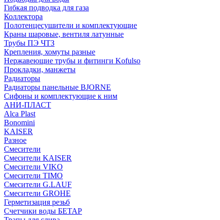
Гибкая подводка для газа
Коллектора
Полотенцесушители и комплектующие
Краны шаровые, вентиля латунные
Трубы ПЭ ЧТЗ
Крепления, хомуты разные
Нержавеющие трубы и фитинги Kofulso
Прокладки, манжеты
Радиаторы
Радиаторы панельные BJORNE
Сифоны и комплектующие к ним
АНИ-ПЛАСТ
Alca Plast
Bonomini
KAISER
Разное
Смесители
Смесители KAISER
Смесители VIKO
Смесители TIMO
Смесители G.LAUF
Смесители GROHE
Герметизация резьб
Счетчики воды БЕТАР
Трапы для слива