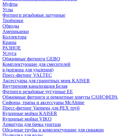
Муфты
Углы
Фитинги резьбовые латунные
Тройники
Обводы
Американки
Коллектора
Краны
РАЗНОЕ
Услуга
Обжимные фитинги GEBO
Комплектующие для смесителей
я (корзина для удаления)
Пресс-фитинг VALTEC
Аксессуары для гранитных моек KAISER
Внутренняя канализация Белая
Фитинги резьбовые чугунные EE
Обжимные фитинги и ремонтные хомуты САНСФЕРА
Сифоны, трапы и аксессуары McAlpine
Пресс-фитинг Varmega для PEX труб
Кухонные мойки KAISER
Кухонные мойки VIKO
Арматура для бачка унитаза
Обсадные трубы и комплектующие для скважин
Подводка для воды