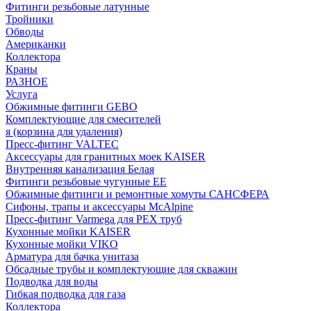
Фитинги резьбовые латунные
Тройники
Обводы
Американки
Коллектора
Краны
РАЗНОЕ
Услуга
Обжимные фитинги GEBO
Комплектующие для смесителей
я (корзина для удаления)
Пресс-фитинг VALTEC
Аксессуары для гранитных моек KAISER
Внутренняя канализация Белая
Фитинги резьбовые чугунные EE
Обжимные фитинги и ремонтные хомуты САНСФЕРА
Сифоны, трапы и аксессуары McAlpine
Пресс-фитинг Varmega для PEX труб
Кухонные мойки KAISER
Кухонные мойки VIKO
Арматура для бачка унитаза
Обсадные трубы и комплектующие для скважин
Подводка для воды
Гибкая подводка для газа
Коллектора