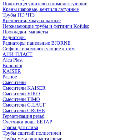
Полотенцесушители и комплектующие
Краны шаровые, вентиля латунные
Трубы ПЭ ЧТЗ
Крепления, хомуты разные
Нержавеющие трубы и фитинги Kofulso
Прокладки, манжеты
Радиаторы
Радиаторы панельные BJORNE
Сифоны и комплектующие к ним
АНИ-ПЛАСТ
Alca Plast
Bonomini
KAISER
Разное
Смесители
Смесители KAISER
Смесители VIKO
Смесители TIMO
Смесители G.LAUF
Смесители GROHE
Герметизация резьб
Счетчики воды БЕТАР
Трапы для слива
Трубы сшитый полиэтилен
Трубы металлопластиковые