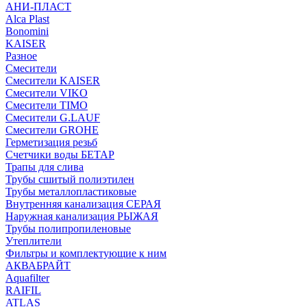
АНИ-ПЛАСТ
Alca Plast
Bonomini
KAISER
Разное
Смесители
Смесители KAISER
Смесители VIKO
Смесители TIMO
Смесители G.LAUF
Смесители GROHE
Герметизация резьб
Счетчики воды БЕТАР
Трапы для слива
Трубы сшитый полиэтилен
Трубы металлопластиковые
Внутренняя канализация СЕРАЯ
Наружная канализация РЫЖАЯ
Трубы полипропиленовые
Утеплители
Фильтры и комплектующие к ним
АКВАБРАЙТ
Aquafilter
RAIFIL
ATLAS