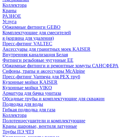
Коллектора
Краны
РАЗНОЕ
Услуга
Обжимные фитинги GEBO
Комплектующие для смесителей
я (корзина для удаления)
Пресс-фитинг VALTEC
Аксессуары для гранитных моек KAISER
Внутренняя канализация Белая
Фитинги резьбовые чугунные EE
Обжимные фитинги и ремонтные хомуты САНСФЕРА
Сифоны, трапы и аксессуары McAlpine
Пресс-фитинг Varmega для PEX труб
Кухонные мойки KAISER
Кухонные мойки VIKO
Арматура для бачка унитаза
Обсадные трубы и комплектующие для скважин
Подводка для воды
Гибкая подводка для газа
Коллектора
Полотенцесушители и комплектующие
Краны шаровые, вентиля латунные
Трубы ПЭ ЧТЗ