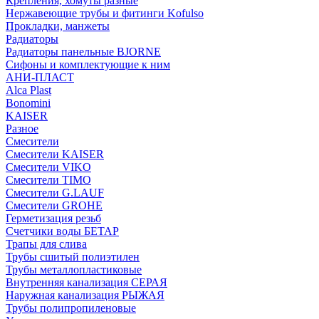
Крепления, хомуты разные
Нержавеющие трубы и фитинги Kofulso
Прокладки, манжеты
Радиаторы
Радиаторы панельные BJORNE
Сифоны и комплектующие к ним
АНИ-ПЛАСТ
Alca Plast
Bonomini
KAISER
Разное
Смесители
Смесители KAISER
Смесители VIKO
Смесители TIMO
Смесители G.LAUF
Смесители GROHE
Герметизация резьб
Счетчики воды БЕТАР
Трапы для слива
Трубы сшитый полиэтилен
Трубы металлопластиковые
Внутренняя канализация СЕРАЯ
Наружная канализация РЫЖАЯ
Трубы полипропиленовые