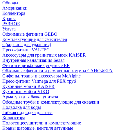
Обводы
Американки
Коллектора
Краны
РАЗНОЕ
Услуга
Обжимные фитинги GEBO
Комплектующие для смесителей
я (корзина для удаления)
Пресс-фитинг VALTEC
Аксессуары для гранитных моек KAISER
Внутренняя канализация Белая
Фитинги резьбовые чугунные EE
Обжимные фитинги и ремонтные хомуты САНСФЕРА
Сифоны, трапы и аксессуары McAlpine
Пресс-фитинг Varmega для PEX труб
Кухонные мойки KAISER
Кухонные мойки VIKO
Арматура для бачка унитаза
Обсадные трубы и комплектующие для скважин
Подводка для воды
Гибкая подводка для газа
Коллектора
Полотенцесушители и комплектующие
Краны шаровые, вентиля латунные