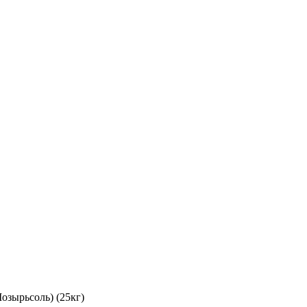
озырьсоль) (25кг)