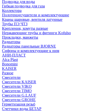
Подводка для воды
Гибкая подводка для газа
Коллектора
Полотенцесушители и комплектующие
Краны шаровые, вентиля латунные
Трубы ПЭ ЧТЗ
Крепления, хомуты разные
Нержавеющие трубы и фитинги Kofulso
Прокладки, манжеты
Радиаторы
Радиаторы панельные BJORNE
Сифоны и комплектующие к ним
АНИ-ПЛАСТ
Alca Plast
Bonomini
KAISER
Разное
Смесители
Смесители KAISER
Смесители VIKO
Смесители TIMO
Смесители G.LAUF
Смесители GROHE
Герметизация резьб
Счетчики воды БЕТАР