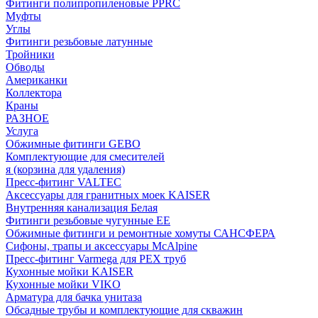
Фитинги полипропиленовые PPRC
Муфты
Углы
Фитинги резьбовые латунные
Тройники
Обводы
Американки
Коллектора
Краны
РАЗНОЕ
Услуга
Обжимные фитинги GEBO
Комплектующие для смесителей
я (корзина для удаления)
Пресс-фитинг VALTEC
Аксессуары для гранитных моек KAISER
Внутренняя канализация Белая
Фитинги резьбовые чугунные EE
Обжимные фитинги и ремонтные хомуты САНСФЕРА
Сифоны, трапы и аксессуары McAlpine
Пресс-фитинг Varmega для PEX труб
Кухонные мойки KAISER
Кухонные мойки VIKO
Арматура для бачка унитаза
Обсадные трубы и комплектующие для скважин