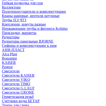
Гибкая подводка для газа
Коллектора
Полотенцесушители и комплектующие
Краны шаровые, вентиля латунные
Трубы ПЭ ЧТЗ
Крепления, хомуты разные
Нержавеющие трубы и фитинги Kofulso
Прокладки, манжеты
Радиаторы
Радиаторы панельные BJORNE
Сифоны и комплектующие к ним
АНИ-ПЛАСТ
Alca Plast
Bonomini
KAISER
Разное
Смесители
Смесители KAISER
Смесители VIKO
Смесители TIMO
Смесители G.LAUF
Смесители GROHE
Герметизация резьб
Счетчики воды БЕТАР
Трапы для слива