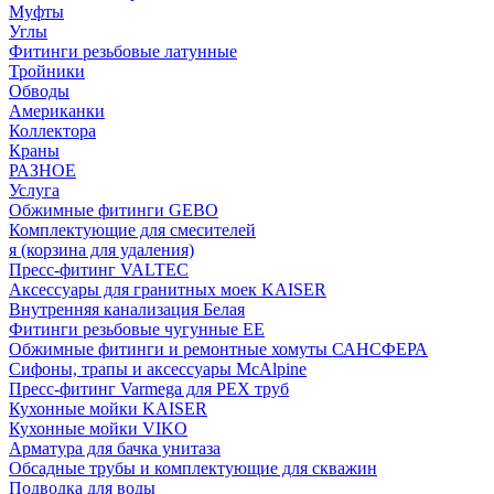
Муфты
Углы
Фитинги резьбовые латунные
Тройники
Обводы
Американки
Коллектора
Краны
РАЗНОЕ
Услуга
Обжимные фитинги GEBO
Комплектующие для смесителей
я (корзина для удаления)
Пресс-фитинг VALTEC
Аксессуары для гранитных моек KAISER
Внутренняя канализация Белая
Фитинги резьбовые чугунные EE
Обжимные фитинги и ремонтные хомуты САНСФЕРА
Сифоны, трапы и аксессуары McAlpine
Пресс-фитинг Varmega для PEX труб
Кухонные мойки KAISER
Кухонные мойки VIKO
Арматура для бачка унитаза
Обсадные трубы и комплектующие для скважин
Подводка для воды