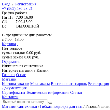
Вход
/
Регистрация
+7 (965) 580-28-21
График работы
Пн-Пт 7:00-16:00
Сб 7:00-15:00
Вс ВЫХОДНОЙ
В праздничные дни работаем
с 7:00 - 13:00
Корзина
Нет товаров
сумма скидки
0.00
руб.
сумма заказа
0.00
руб.
Оформить
Инженерная
сантехника
Интернет магазин в Казани
Главная
О нас
Магазин
Корзина заказов
Мои заказы
Восстановить пароль
Регистрация
Документация
Сертификаты
Техническая информация
Статьи
Контакты
Магазин сантехники
/
Гибкая подводка для газа
/
Газовый шланг