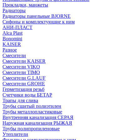
Прокладки, манжеты
Радиаторы
Радиаторы панельные BJORNE
Сифоны и комплектующие к ним
АНИ-ПЛАСТ
Alca Plast
Bonomini
KAISER
Разное
Смесители
Смесители KAISER
Смесители VIKO
Смесители TIMO
Смесители G.LAUF
Смесители GROHE
Герметизация резьб
Счетчики воды БЕТАР
Трапы для слива
Трубы сшитый полиэтилен
Трубы металлопластиковые
Внутренняя канализация СЕРАЯ
Наружная канализация РЫЖАЯ
Трубы полипропиленовые
Утеплители
Фильтры и комплектующие к ним