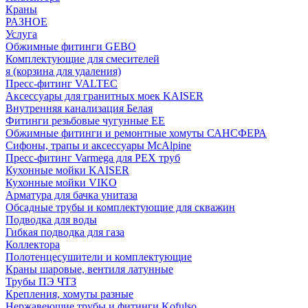
Краны
РАЗНОЕ
Услуга
Обжимные фитинги GEBO
Комплектующие для смесителей
я (корзина для удаления)
Пресс-фитинг VALTEC
Аксессуары для гранитных моек KAISER
Внутренняя канализация Белая
Фитинги резьбовые чугунные EE
Обжимные фитинги и ремонтные хомуты САНСФЕРА
Сифоны, трапы и аксессуары McAlpine
Пресс-фитинг Varmega для PEX труб
Кухонные мойки KAISER
Кухонные мойки VIKO
Арматура для бачка унитаза
Обсадные трубы и комплектующие для скважин
Подводка для воды
Гибкая подводка для газа
Коллектора
Полотенцесушители и комплектующие
Краны шаровые, вентиля латунные
Трубы ПЭ ЧТЗ
Крепления, хомуты разные
Нержавеющие трубы и фитинги Kofulso