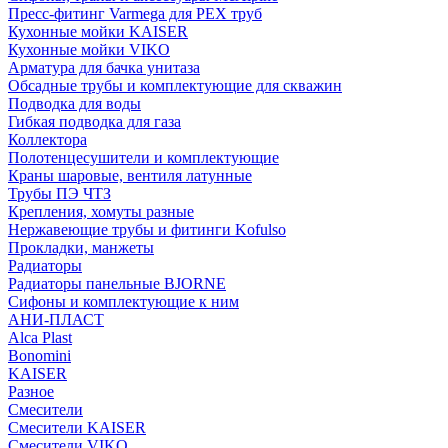
Пресс-фитинг Varmega для PEX труб
Кухонные мойки KAISER
Кухонные мойки VIKO
Арматура для бачка унитаза
Обсадные трубы и комплектующие для скважин
Подводка для воды
Гибкая подводка для газа
Коллектора
Полотенцесушители и комплектующие
Краны шаровые, вентиля латунные
Трубы ПЭ ЧТЗ
Крепления, хомуты разные
Нержавеющие трубы и фитинги Kofulso
Прокладки, манжеты
Радиаторы
Радиаторы панельные BJORNE
Сифоны и комплектующие к ним
АНИ-ПЛАСТ
Alca Plast
Bonomini
KAISER
Разное
Смесители
Смесители KAISER
Смесители VIKO