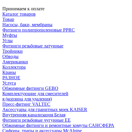
Принимаем к оплате
Каталог товаров
Товар
Насосы, баки, мембраны
Фитинги полипропиленовые PPRC
Муфты
Углы
Фитинги резьбовые латунные
Тройники
Обводы
Американки
Коллектора
Краны
РАЗНОЕ
Услуга
Обжимные фитинги GEBO
Комплектующие для смесителей
я (корзина для удаления)
Пресс-фитинг VALTEC
Аксессуары для гранитных моек KAISER
Внутренняя канализация Белая
Фитинги резьбовые чугунные EE
Обжимные фитинги и ремонтные хомуты САНСФЕРА
Сифоны, трапы и аксессуары McAlpine