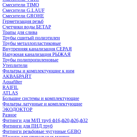
Смесители TIMO
Смесители G.LAUF
Смесители GROHE
Герметизация резьб
Счетчики воды БЕТАР
Трапы для слива
Трубы сшитый полиэтилен
Трубы металлопластиковые
Внутренняя канализация СЕРАЯ
Наружная канализация РЫЖАЯ
Трубы полипропиленовые
Утеплители
Фильтры и комплектующие к ним
АКВАБРАЙТ
Aquafilter
RAIFIL
ATLAS
Большие системы и комплектующие
Фильтры латунные и комплектующие
ЭКОДОКТОР
Разное
Фитинги для М/П труб ф16,ф20,ф26,ф32
Фитинги для ПНД труб
Фитинги резьбовые чугунные GEBO
Шланги для стиральных машин