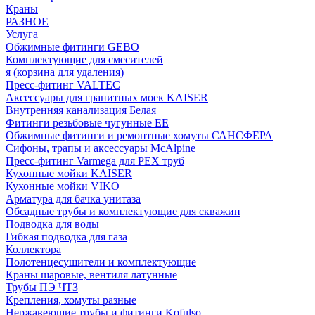
Краны
РАЗНОЕ
Услуга
Обжимные фитинги GEBO
Комплектующие для смесителей
я (корзина для удаления)
Пресс-фитинг VALTEC
Аксессуары для гранитных моек KAISER
Внутренняя канализация Белая
Фитинги резьбовые чугунные EE
Обжимные фитинги и ремонтные хомуты САНСФЕРА
Сифоны, трапы и аксессуары McAlpine
Пресс-фитинг Varmega для PEX труб
Кухонные мойки KAISER
Кухонные мойки VIKO
Арматура для бачка унитаза
Обсадные трубы и комплектующие для скважин
Подводка для воды
Гибкая подводка для газа
Коллектора
Полотенцесушители и комплектующие
Краны шаровые, вентиля латунные
Трубы ПЭ ЧТЗ
Крепления, хомуты разные
Нержавеющие трубы и фитинги Kofulso