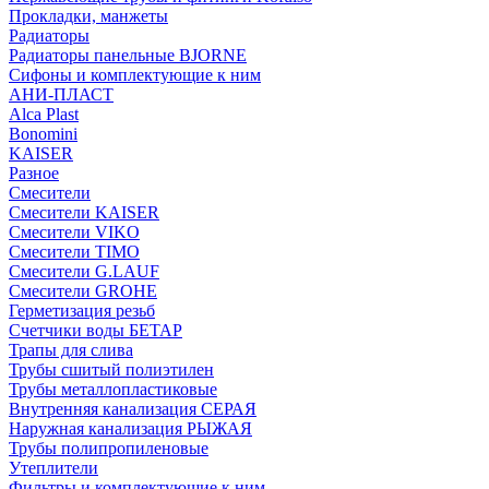
Прокладки, манжеты
Радиаторы
Радиаторы панельные BJORNE
Сифоны и комплектующие к ним
АНИ-ПЛАСТ
Alca Plast
Bonomini
KAISER
Разное
Смесители
Смесители KAISER
Смесители VIKO
Смесители TIMO
Смесители G.LAUF
Смесители GROHE
Герметизация резьб
Счетчики воды БЕТАР
Трапы для слива
Трубы сшитый полиэтилен
Трубы металлопластиковые
Внутренняя канализация СЕРАЯ
Наружная канализация РЫЖАЯ
Трубы полипропиленовые
Утеплители
Фильтры и комплектующие к ним