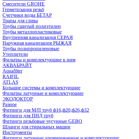
Смесители GROHE
Герметизация резьб
Счетчики воды БЕТАР
Трапы для слива
Трубы сшитый полиэтилен
Трубы металлопластиковые
Внутренняя канализация СЕРАЯ
Наружная канализация РЫЖАЯ
Трубы полипропиленовые
Утеплители
Фильтры и комплектующие к ним
АКВАБРАЙТ
Aquafilter
RAIFIL
ATLAS
Большие системы и комплектующие
Фильтры латунные и комплектующие
ЭКОДОКТОР
Разное
Фитинги для М/П труб ф16,ф20,ф26,ф32
Фитинги для ПНД труб
Фитинги резьбовые чугунные GEBO
Шланги для стиральных машин
Инструменты
Фитинги латунные хромированные и комплектующие