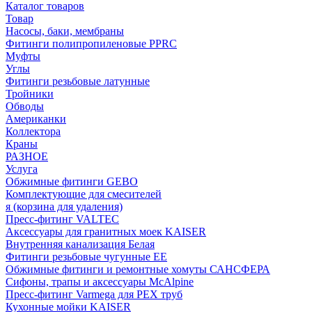
Каталог товаров
Товар
Насосы, баки, мембраны
Фитинги полипропиленовые PPRC
Муфты
Углы
Фитинги резьбовые латунные
Тройники
Обводы
Американки
Коллектора
Краны
РАЗНОЕ
Услуга
Обжимные фитинги GEBO
Комплектующие для смесителей
я (корзина для удаления)
Пресс-фитинг VALTEC
Аксессуары для гранитных моек KAISER
Внутренняя канализация Белая
Фитинги резьбовые чугунные EE
Обжимные фитинги и ремонтные хомуты САНСФЕРА
Сифоны, трапы и аксессуары McAlpine
Пресс-фитинг Varmega для PEX труб
Кухонные мойки KAISER