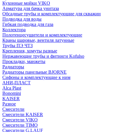
Кухонные мойки VIKO
Арматура для бачка унитаза
Обсадные трубы и комплектующие для скважин
Подводка для воды
Гибкая подводка для газа
Коллектора
Полотенцесушители и комплектующие
Краны шаровые, вентиля латунные
Трубы ПЭ ЧТЗ
Крепления, хомуты разные
Нержавеющие трубы и фитинги Kofulso
Прокладки, манжеты
Радиаторы
Радиаторы панельные BJORNE
Сифоны и комплектующие к ним
АНИ-ПЛАСТ
Alca Plast
Bonomini
KAISER
Разное
Смесители
Смесители KAISER
Смесители VIKO
Смесители TIMO
Смесители G.LAUF