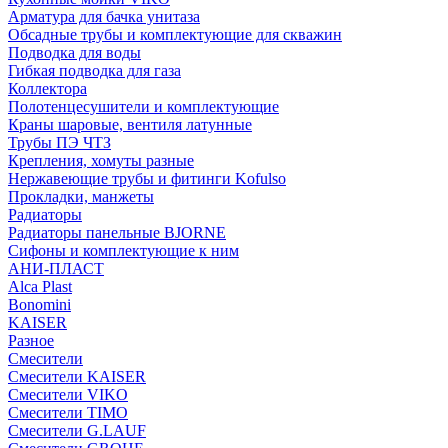
Арматура для бачка унитаза
Обсадные трубы и комплектующие для скважин
Подводка для воды
Гибкая подводка для газа
Коллектора
Полотенцесушители и комплектующие
Краны шаровые, вентиля латунные
Трубы ПЭ ЧТЗ
Крепления, хомуты разные
Нержавеющие трубы и фитинги Kofulso
Прокладки, манжеты
Радиаторы
Радиаторы панельные BJORNE
Сифоны и комплектующие к ним
АНИ-ПЛАСТ
Alca Plast
Bonomini
KAISER
Разное
Смесители
Смесители KAISER
Смесители VIKO
Смесители TIMO
Смесители G.LAUF