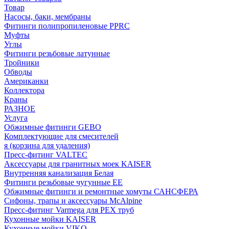
Товар
Насосы, баки, мембраны
Фитинги полипропиленовые PPRC
Муфты
Углы
Фитинги резьбовые латунные
Тройники
Обводы
Американки
Коллектора
Краны
РАЗНОЕ
Услуга
Обжимные фитинги GEBO
Комплектующие для смесителей
я (корзина для удаления)
Пресс-фитинг VALTEC
Аксессуары для гранитных моек KAISER
Внутренняя канализация Белая
Фитинги резьбовые чугунные EE
Обжимные фитинги и ремонтные хомуты САНСФЕРА
Сифоны, трапы и аксессуары McAlpine
Пресс-фитинг Varmega для PEX труб
Кухонные мойки KAISER
Кухонные мойки VIKO