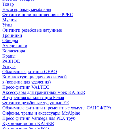
Товар
Насосы, баки, мембраны
Фитинги полипропиленовые PPRC
Муфты
Углы
Фитинги резьбовые латунные
Тройники
Обводы
Американки
Коллектора
Краны
РАЗНОЕ
Услуга
Обжимные фитинги GEBO
Комплектующие для смесителей
я (корзина для удаления)
Пресс-фитинг VALTEC
Аксессуары для гранитных моек KAISER
Внутренняя канализация Белая
Фитинги резьбовые чугунные EE
Обжимные фитинги и ремонтные хомуты САНСФЕРА
Сифоны, трапы и аксессуары McAlpine
Пресс-фитинг Varmega для PEX труб
Кухонные мойки KAISER
Кухонные мойки VIKO