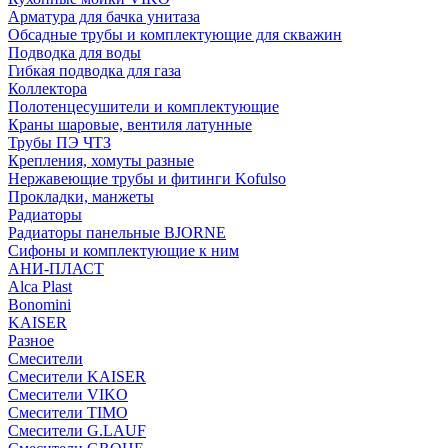
Арматура для бачка унитаза
Обсадные трубы и комплектующие для скважин
Подводка для воды
Гибкая подводка для газа
Коллектора
Полотенцесушители и комплектующие
Краны шаровые, вентиля латунные
Трубы ПЭ ЧТЗ
Крепления, хомуты разные
Нержавеющие трубы и фитинги Kofulso
Прокладки, манжеты
Радиаторы
Радиаторы панельные BJORNE
Сифоны и комплектующие к ним
АНИ-ПЛАСТ
Alca Plast
Bonomini
KAISER
Разное
Смесители
Смесители KAISER
Смесители VIKO
Смесители TIMO
Смесители G.LAUF