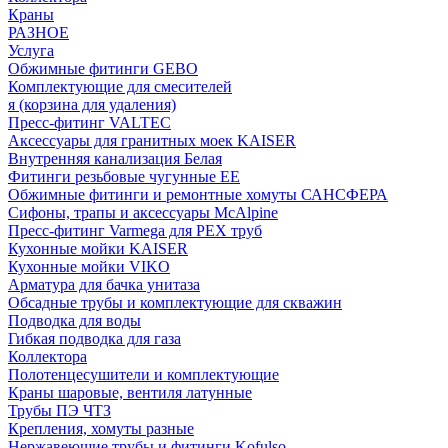
Краны
РАЗНОЕ
Услуга
Обжимные фитинги GEBO
Комплектующие для смесителей
я (корзина для удаления)
Пресс-фитинг VALTEC
Аксессуары для гранитных моек KAISER
Внутренняя канализация Белая
Фитинги резьбовые чугунные EE
Обжимные фитинги и ремонтные хомуты САНСФЕРА
Сифоны, трапы и аксессуары McAlpine
Пресс-фитинг Varmega для PEX труб
Кухонные мойки KAISER
Кухонные мойки VIKO
Арматура для бачка унитаза
Обсадные трубы и комплектующие для скважин
Подводка для воды
Гибкая подводка для газа
Коллектора
Полотенцесушители и комплектующие
Краны шаровые, вентиля латунные
Трубы ПЭ ЧТЗ
Крепления, хомуты разные
Нержавеющие трубы и фитинги Kofulso