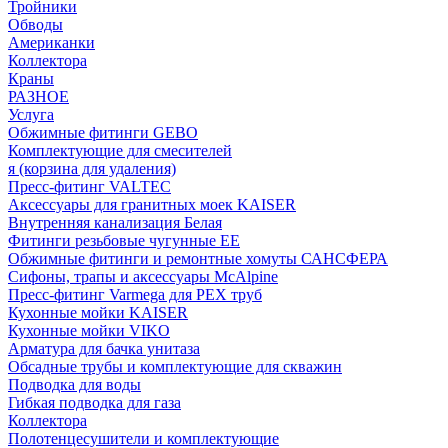
Тройники
Обводы
Американки
Коллектора
Краны
РАЗНОЕ
Услуга
Обжимные фитинги GEBO
Комплектующие для смесителей
я (корзина для удаления)
Пресс-фитинг VALTEC
Аксессуары для гранитных моек KAISER
Внутренняя канализация Белая
Фитинги резьбовые чугунные EE
Обжимные фитинги и ремонтные хомуты САНСФЕРА
Сифоны, трапы и аксессуары McAlpine
Пресс-фитинг Varmega для PEX труб
Кухонные мойки KAISER
Кухонные мойки VIKO
Арматура для бачка унитаза
Обсадные трубы и комплектующие для скважин
Подводка для воды
Гибкая подводка для газа
Коллектора
Полотенцесушители и комплектующие