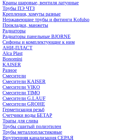
Краны шаровые, вентиля латунные
Трубы ПЭ ЧТЗ
Крепления, хомуты разные
Нержавеющие трубы и фитинги Kofulso
Прокладки, манжеты
Радиаторы
Радиаторы панельные BJORNE
Сифоны и комплектующие к ним
АНИ-ПЛАСТ
Alca Plast
Bonomini
KAISER
Разное
Смесители
Смесители KAISER
Смесители VIKO
Смесители TIMO
Смесители G.LAUF
Смесители GROHE
Герметизация резьб
Счетчики воды БЕТАР
Трапы для слива
Трубы сшитый полиэтилен
Трубы металлопластиковые
Внутренняя канализация СЕРАЯ