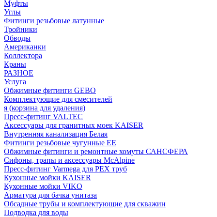
Муфты
Углы
Фитинги резьбовые латунные
Тройники
Обводы
Американки
Коллектора
Краны
РАЗНОЕ
Услуга
Обжимные фитинги GEBO
Комплектующие для смесителей
я (корзина для удаления)
Пресс-фитинг VALTEC
Аксессуары для гранитных моек KAISER
Внутренняя канализация Белая
Фитинги резьбовые чугунные EE
Обжимные фитинги и ремонтные хомуты САНСФЕРА
Сифоны, трапы и аксессуары McAlpine
Пресс-фитинг Varmega для PEX труб
Кухонные мойки KAISER
Кухонные мойки VIKO
Арматура для бачка унитаза
Обсадные трубы и комплектующие для скважин
Подводка для воды