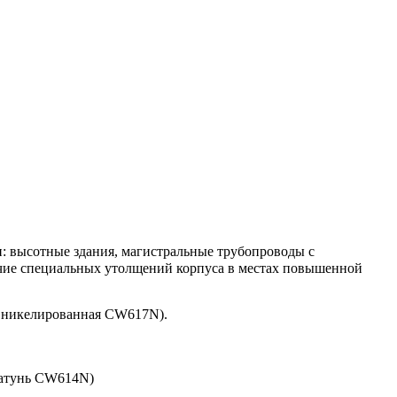
: высотные здания, магистральные трубопроводы с
чие специальных утолщений корпуса в местах повышенной
ь никелированная CW617N).
латунь CW614N)