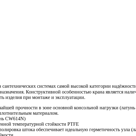
сантехнических системах самой высокой категории надёжности
азначения. Конструктивной особенностью крана является нали
ть изделия при монтаже и эксплуатации.
чайшей прочности в зоне основной консольной нагрузки (латун
уплотнительным материалом.
унь CW614N)
енной температурной стойкости PTFE
 полировка штока обеспечивает идеальную герметичность узла (
ойкости