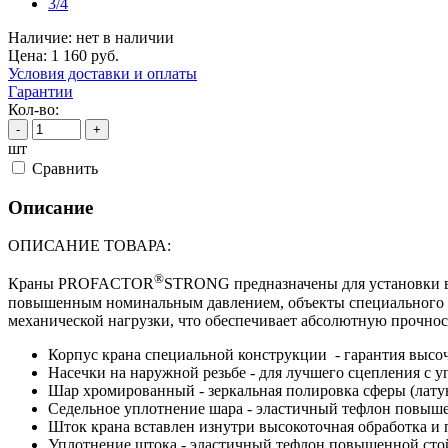
Наличие:
нет в наличии
Цена:
1 160
руб.
Условия доставки и оплаты
Гарантии
Кол-во:
-
+
шт
Cравнить
Описание
ОПИСАНИЕ ТОВАРА:
®
Краны PROFACTOR
STRONG предназначены для установки в 
повышенным номинальным давлением, объекты специального н
механической нагрузки, что обеспечивает абсолютную прочнос
Корпус крана специальной конструкции - гарантия высо
Насечки на наружной резьбе - для лучшего сцепления с 
Шар хромированный - зеркальная полировка сферы (лат
Седельное уплотнение шара - эластичный тефлон повыш
Шток крана вставлен изнутри высокоточная обработка и
Уплотнение штока - эластичный тефлон повышенной ст