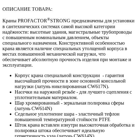
ОПИСАНИЕ ТОВАРА:
®
Краны PROFACTOR
STRONG предназначены для установки
в сантехнических системах самой высокой категории
надёжности: высотные здания, магистральные трубопроводы
с повышенным номинальным давлением, объекты
специального назначения. Конструктивной особенностью
крана является наличие специальных утолщений корпуса в
местах повышенной механической нагрузки, что
обеспечивает абсолютную прочность изделия при монтаже и
эксплуатации.
Корпус крана специальной конструкции - гарантия
высочайшей прочности в зоне основной консольной
нагрузки (латунь никелированная CW617N).
Насечки на наружной резьбе - для лучшего сцепления с
уплотнительным материалом.
Шар хромированный - зеркальная полировка сферы
(латунь CW614N)
Седельное уплотнение шара - эластичный тефлон
повышенной температурной стойкости PTFE
Шток крана вставлен изнутри высокоточная обработка и
полировка штока обеспечивает идеальную
герметичность узла (латунь CW614N)