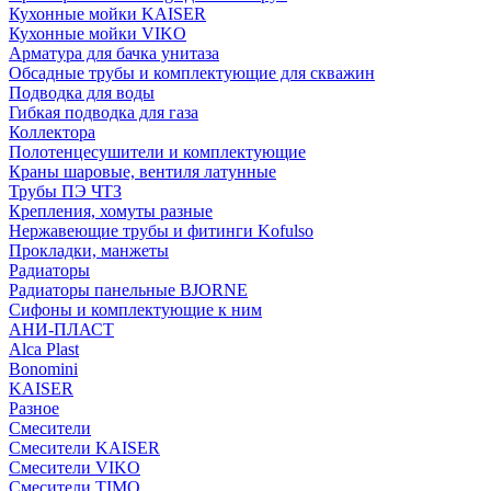
Кухонные мойки KAISER
Кухонные мойки VIKO
Арматура для бачка унитаза
Обсадные трубы и комплектующие для скважин
Подводка для воды
Гибкая подводка для газа
Коллектора
Полотенцесушители и комплектующие
Краны шаровые, вентиля латунные
Трубы ПЭ ЧТЗ
Крепления, хомуты разные
Нержавеющие трубы и фитинги Kofulso
Прокладки, манжеты
Радиаторы
Радиаторы панельные BJORNE
Сифоны и комплектующие к ним
АНИ-ПЛАСТ
Alca Plast
Bonomini
KAISER
Разное
Смесители
Смесители KAISER
Смесители VIKO
Смесители TIMO