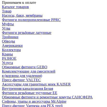
Принимаем к оплате
Каталог товаров
Товар
Насосы, баки, мембраны
Фитинги полипропиленовые PPRC
Муфты
Углы
Фитинги резьбовые латунные
Тройники
Обводы
Американки
Коллектора
Краны
РАЗНОЕ
Услуга
Обжимные фитинги GEBO
Комплектующие для смесителей
я (корзина для удаления)
Пресс-фитинг VALTEC
Аксессуары для гранитных моек KAISER
Внутренняя канализация Белая
Фитинги резьбовые чугунные EE
Обжимные фитинги и ремонтные хомуты САНСФЕРА
Сифоны, трапы и аксессуары McAlpine
Пресс-фитинг Varmega для PEX труб