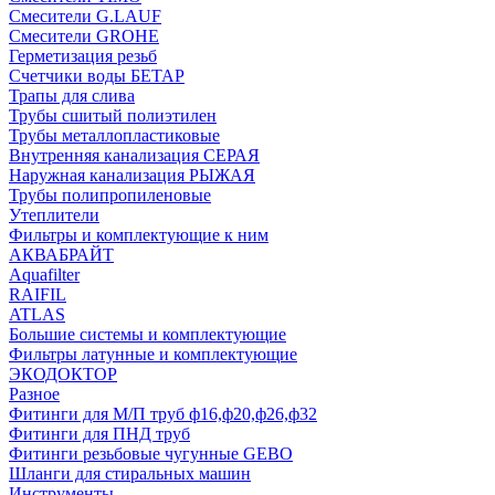
Смесители G.LAUF
Смесители GROHE
Герметизация резьб
Счетчики воды БЕТАР
Трапы для слива
Трубы сшитый полиэтилен
Трубы металлопластиковые
Внутренняя канализация СЕРАЯ
Наружная канализация РЫЖАЯ
Трубы полипропиленовые
Утеплители
Фильтры и комплектующие к ним
АКВАБРАЙТ
Aquafilter
RAIFIL
ATLAS
Большие системы и комплектующие
Фильтры латунные и комплектующие
ЭКОДОКТОР
Разное
Фитинги для М/П труб ф16,ф20,ф26,ф32
Фитинги для ПНД труб
Фитинги резьбовые чугунные GEBO
Шланги для стиральных машин
Инструменты