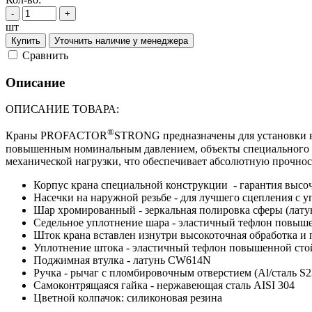
-
+
шт
Купить
Уточнить наличие у менеджера
Cравнить
Описание
ОПИСАНИЕ ТОВАРА:
®
Краны PROFACTOR
STRONG предназначены для установки в 
повышенным номинальным давлением, объекты специального н
механической нагрузки, что обеспечивает абсолютную прочнос
Корпус крана специальной конструкции - гарантия высо
Насечки на наружной резьбе - для лучшего сцепления с 
Шар хромированный - зеркальная полировка сферы (лат
Седельное уплотнение шара - эластичный тефлон повыш
Шток крана вставлен изнутри высокоточная обработка и
Уплотнение штока - эластичный тефлон повышенной ст
Поджимная втулка - латунь CW614N
Ручка - рычаг с пломбировочным отверстием (Al/сталь S2
Самоконтрящаяся гайка - нержавеющая сталь AISI 304
Цветной колпачок: силиконовая резина