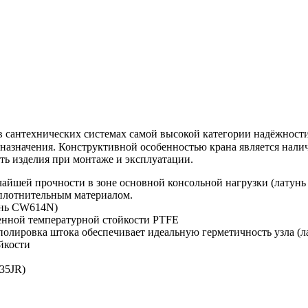
сантехнических системах самой высокой категории надёжности
азначения. Конструктивной особенностью крана является нали
ть изделия при монтаже и эксплуатации.
чайшей прочности в зоне основной консольной нагрузки (латун
уплотнительным материалом.
унь CW614N)
енной температурной стойкости PTFE
 полировка штока обеспечивает идеальную герметичность узла (
ойкости
35JR)