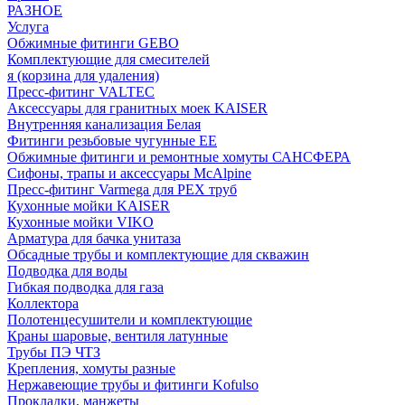
РАЗНОЕ
Услуга
Обжимные фитинги GEBO
Комплектующие для смесителей
я (корзина для удаления)
Пресс-фитинг VALTEC
Аксессуары для гранитных моек KAISER
Внутренняя канализация Белая
Фитинги резьбовые чугунные EE
Обжимные фитинги и ремонтные хомуты САНСФЕРА
Сифоны, трапы и аксессуары McAlpine
Пресс-фитинг Varmega для PEX труб
Кухонные мойки KAISER
Кухонные мойки VIKO
Арматура для бачка унитаза
Обсадные трубы и комплектующие для скважин
Подводка для воды
Гибкая подводка для газа
Коллектора
Полотенцесушители и комплектующие
Краны шаровые, вентиля латунные
Трубы ПЭ ЧТЗ
Крепления, хомуты разные
Нержавеющие трубы и фитинги Kofulso
Прокладки, манжеты