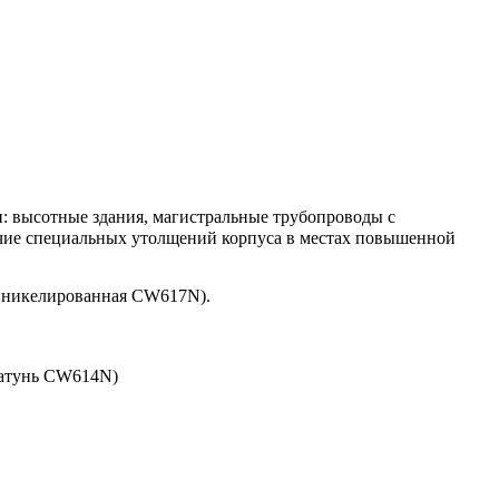
: высотные здания, магистральные трубопроводы с
чие специальных утолщений корпуса в местах повышенной
ь никелированная CW617N).
латунь CW614N)