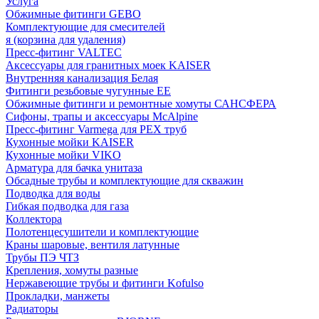
Услуга
Обжимные фитинги GEBO
Комплектующие для смесителей
я (корзина для удаления)
Пресс-фитинг VALTEC
Аксессуары для гранитных моек KAISER
Внутренняя канализация Белая
Фитинги резьбовые чугунные EE
Обжимные фитинги и ремонтные хомуты САНСФЕРА
Сифоны, трапы и аксессуары McAlpine
Пресс-фитинг Varmega для PEX труб
Кухонные мойки KAISER
Кухонные мойки VIKO
Арматура для бачка унитаза
Обсадные трубы и комплектующие для скважин
Подводка для воды
Гибкая подводка для газа
Коллектора
Полотенцесушители и комплектующие
Краны шаровые, вентиля латунные
Трубы ПЭ ЧТЗ
Крепления, хомуты разные
Нержавеющие трубы и фитинги Kofulso
Прокладки, манжеты
Радиаторы