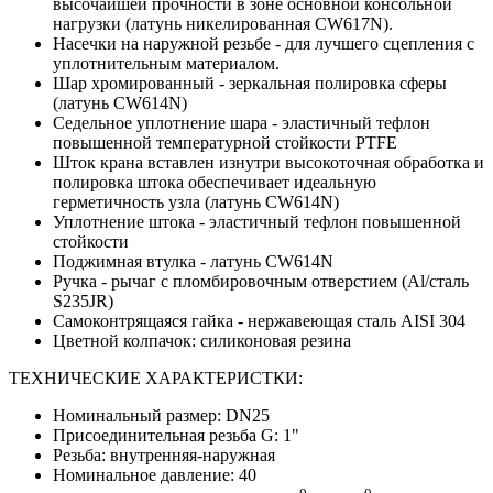
высочайшей прочности в зоне основной консольной
нагрузки (латунь никелированная CW617N).
Насечки на наружной резьбе - для лучшего сцепления с
уплотнительным материалом.
Шар хромированный - зеркальная полировка сферы
(латунь CW614N)
Седельное уплотнение шара - эластичный тефлон
повышенной температурной стойкости PTFE
Шток крана вставлен изнутри высокоточная обработка и
полировка штока обеспечивает идеальную
герметичность узла (латунь CW614N)
Уплотнение штока - эластичный тефлон повышенной
стойкости
Поджимная втулка - латунь CW614N
Ручка - рычаг с пломбировочным отверстием (Al/сталь
S235JR)
Самоконтрящаяся гайка - нержавеющая сталь AISI 304
Цветной колпачок: силиконовая резина
ТЕХНИЧЕСКИЕ ХАРАКТЕРИСТКИ:
Номинальный размер: DN25
Присоединительная резьба G: 1"
Резьба: внутренняя-наружная
Номинальное давление: 40