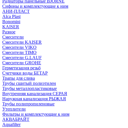
Радиаторы панельные BJORNE
Сифоны и комплектующие к ним
АНИ-ПЛАСТ
Alca Plast
Bonomini
KAISER
Разное
Смесители
Смесители KAISER
Смесители VIKO
Смесители TIMO
Смесители G.LAUF
Смесители GROHE
Герметизация резьб
Счетчики воды БЕТАР
Трапы для слива
Трубы сшитый полиэтилен
Трубы металлопластиковые
Внутренняя канализация СЕРАЯ
Наружная канализация РЫЖАЯ
Трубы полипропиленовые
Утеплители
Фильтры и комплектующие к ним
АКВАБРАЙТ
Aquafilter