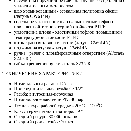
насечки на наружной резьбе - для лучшего сцепления с
уплотнительным материалом.
шар хромированный - зеркальная полировка сферы
(латунь CW614N)
седельное уплотнение шара - эластичный тефлон
повышенной температурной стойкости PTFE
уплотнение штока - эластичный тефлон повышенной
температурной стойкости PTFE
шток крана вставлен изнутри (латунь CW614N)
поджимная втулка - латунь CW614N.
ручка - рычаг с пломбировочным отверстием (Al/сталь
S235JR )
гайка крепления ручки - сталь S235JR
ТЕХНИЧЕСКИЕ ХАРАКТЕРИСТИКИ:
Номинальный размер: DN15
Присоединительная резьба G: 1/2"
Резьба: внутренняя-наружная
Номинальное давление PN: 40 бар
0
0
Температура рабочей среды: - 20
С + 120
С
Класс герметичности затвора: "А"
Средний ресурс: 30 000 циклов
Средний срок службы: 30 лет