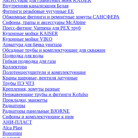
Аксессуары для гранитных моек KAISER
Внутренняя канализация Белая
Фитинги резьбовые чугунные EE
Обжимные фитинги и ремонтные хомуты САНСФЕРА
Сифоны, трапы и аксессуары McAlpine
Пресс-фитинг Varmega для PEX труб
Кухонные мойки KAISER
Кухонные мойки VIKO
Арматура для бачка унитаза
Обсадные трубы и комплектующие для скважин
Подводка для воды
Гибкая подводка для газа
Коллектора
Полотенцесушители и комплектующие
Краны шаровые, вентиля латунные
Трубы ПЭ ЧТЗ
Крепления, хомуты разные
Нержавеющие трубы и фитинги Kofulso
Прокладки, манжеты
Радиаторы
Радиаторы панельные BJORNE
Сифоны и комплектующие к ним
АНИ-ПЛАСТ
Alca Plast
Bonomini