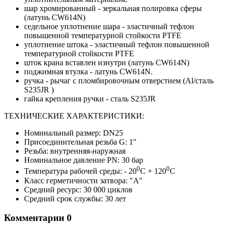
шар хромированный - зеркальная полировка сферы
(латунь CW614N)
седельное уплотнение шара - эластичный тефлон
повышенной температурной стойкости PTFE
уплотнение штока - эластичный тефлон повышенной
температурной стойкости PTFE
шток крана вставлен изнутри (латунь CW614N)
поджимная втулка - латунь CW614N.
ручка - рычаг с пломбировочным отверстием (Al/сталь
S235JR )
гайка крепления ручки - сталь S235JR
ТЕХНИЧЕСКИЕ ХАРАКТЕРИСТИКИ:
Номинальный размер: DN25
Присоединительная резьба G: 1"
Резьба: внутренняя-наружная
Номинальное давление PN: 30 бар
0
0
Температура рабочей среды: - 20
С + 120
С
Класс герметичности затвора: "А"
Средний ресурс: 30 000 циклов
Средний срок службы: 30 лет
Комментарии
0