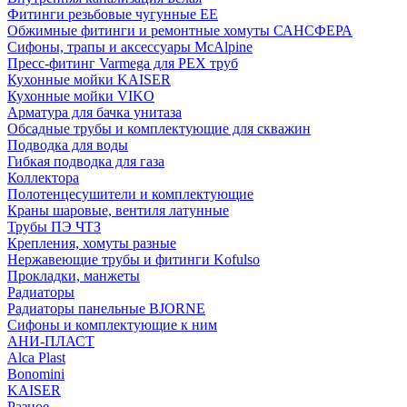
Фитинги резьбовые чугунные EE
Обжимные фитинги и ремонтные хомуты САНСФЕРА
Сифоны, трапы и аксессуары McAlpine
Пресс-фитинг Varmega для PEX труб
Кухонные мойки KAISER
Кухонные мойки VIKO
Арматура для бачка унитаза
Обсадные трубы и комплектующие для скважин
Подводка для воды
Гибкая подводка для газа
Коллектора
Полотенцесушители и комплектующие
Краны шаровые, вентиля латунные
Трубы ПЭ ЧТЗ
Крепления, хомуты разные
Нержавеющие трубы и фитинги Kofulso
Прокладки, манжеты
Радиаторы
Радиаторы панельные BJORNE
Сифоны и комплектующие к ним
АНИ-ПЛАСТ
Alca Plast
Bonomini
KAISER
Разное