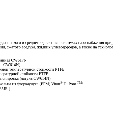
одах низкого и среднего давления в системах газоснабжения пр
ия, сжатого воздуха, жидких углеводородов, а также на техно
ованная CW617N
унь CW614N)
енной температурной стойкости PTFE
пературной стойкости PTFE
 и полировка (латунь CW614N)
®
TM;
ольца из фторкаучука (FPM) Viton
DuPont
235JR )