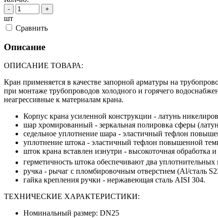
-
+
шт
Cравнить
Описание
ОПИСАНИЕ ТОВАРА:
Кран применяется в качестве запорной арматуры на трубопров
при монтаже трубопроводов холодного и горячего водоснабжен
неагрессивные к материалам крана.
Корпус крана усиленной конструкции - латунь никелир
шар хромированный - зеркальная полировка сферы (лат
седельное уплотнение шара - эластичный тефлон повыш
уплотнение штока - эластичный тефлон повышенной тем
шток крана вставлен изнутри - высокоточная обработка
герметичность штока обеспечивают два уплотнительных к
ручка - рычаг с пломбировочным отверстием (Al/сталь S
гайка крепления ручки - нержавеющая сталь AISI 304.
ТЕХНИЧЕСКИЕ ХАРАКТЕРИСТИКИ:
Номинальный размер: DN25