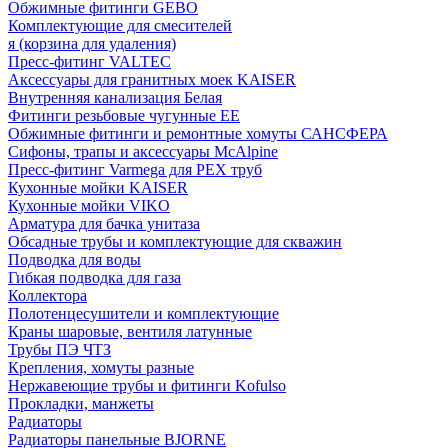
Обжимные фитинги GEBO
Комплектующие для смесителей
я (корзина для удаления)
Пресс-фитинг VALTEC
Аксессуары для гранитных моек KAISER
Внутренняя канализация Белая
Фитинги резьбовые чугунные EE
Обжимные фитинги и ремонтные хомуты САНСФЕРА
Сифоны, трапы и аксессуары McAlpine
Пресс-фитинг Varmega для PEX труб
Кухонные мойки KAISER
Кухонные мойки VIKO
Арматура для бачка унитаза
Обсадные трубы и комплектующие для скважин
Подводка для воды
Гибкая подводка для газа
Коллектора
Полотенцесушители и комплектующие
Краны шаровые, вентиля латунные
Трубы ПЭ ЧТЗ
Крепления, хомуты разные
Нержавеющие трубы и фитинги Kofulso
Прокладки, манжеты
Радиаторы
Радиаторы панельные BJORNE