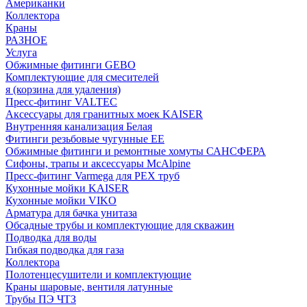
Американки
Коллектора
Краны
РАЗНОЕ
Услуга
Обжимные фитинги GEBO
Комплектующие для смесителей
я (корзина для удаления)
Пресс-фитинг VALTEC
Аксессуары для гранитных моек KAISER
Внутренняя канализация Белая
Фитинги резьбовые чугунные EE
Обжимные фитинги и ремонтные хомуты САНСФЕРА
Сифоны, трапы и аксессуары McAlpine
Пресс-фитинг Varmega для PEX труб
Кухонные мойки KAISER
Кухонные мойки VIKO
Арматура для бачка унитаза
Обсадные трубы и комплектующие для скважин
Подводка для воды
Гибкая подводка для газа
Коллектора
Полотенцесушители и комплектующие
Краны шаровые, вентиля латунные
Трубы ПЭ ЧТЗ