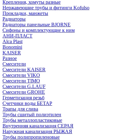
Крепления, хомуты разные
Нержавеющие трубы и фитинги Kofulso
Прокладки, манжеты
Радиаторы
Радиаторы панельные BJORNE
Сифоны и комплектующие к ним
АНИ-ПЛАСТ
Alca Plast
Bonomini
KAISER
Разное
Смесители
Смесители KAISER
Смесители VIKO
Смесители TIMO
Смесители G.LAUF
Смесители GROHE
Герметизация резьб
Счетчики воды БЕТАР
Трапы для слива
Трубы сшитый полиэтилен
Трубы металлопластиковые
Внутренняя канализация СЕРАЯ
Наружная канализация РЫЖАЯ
Трубы полипропиленовые