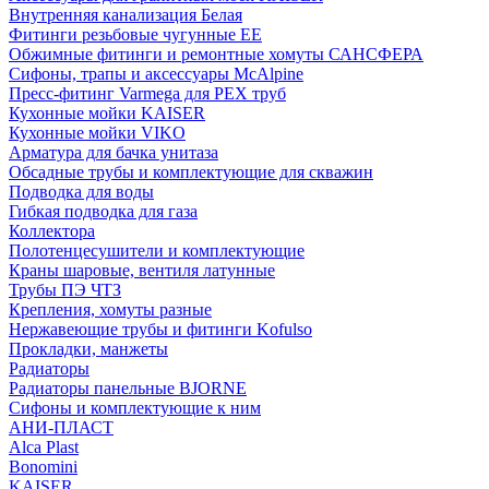
Внутренняя канализация Белая
Фитинги резьбовые чугунные EE
Обжимные фитинги и ремонтные хомуты САНСФЕРА
Сифоны, трапы и аксессуары McAlpine
Пресс-фитинг Varmega для PEX труб
Кухонные мойки KAISER
Кухонные мойки VIKO
Арматура для бачка унитаза
Обсадные трубы и комплектующие для скважин
Подводка для воды
Гибкая подводка для газа
Коллектора
Полотенцесушители и комплектующие
Краны шаровые, вентиля латунные
Трубы ПЭ ЧТЗ
Крепления, хомуты разные
Нержавеющие трубы и фитинги Kofulso
Прокладки, манжеты
Радиаторы
Радиаторы панельные BJORNE
Сифоны и комплектующие к ним
АНИ-ПЛАСТ
Alca Plast
Bonomini
KAISER