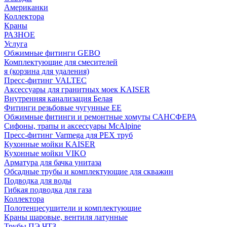
Американки
Коллектора
Краны
РАЗНОЕ
Услуга
Обжимные фитинги GEBO
Комплектующие для смесителей
я (корзина для удаления)
Пресс-фитинг VALTEC
Аксессуары для гранитных моек KAISER
Внутренняя канализация Белая
Фитинги резьбовые чугунные EE
Обжимные фитинги и ремонтные хомуты САНСФЕРА
Сифоны, трапы и аксессуары McAlpine
Пресс-фитинг Varmega для PEX труб
Кухонные мойки KAISER
Кухонные мойки VIKO
Арматура для бачка унитаза
Обсадные трубы и комплектующие для скважин
Подводка для воды
Гибкая подводка для газа
Коллектора
Полотенцесушители и комплектующие
Краны шаровые, вентиля латунные
Трубы ПЭ ЧТЗ