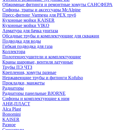
Обжимные фитинги и ремонтные хомуты САНСФЕРА
Сифоны, трапы и аксессуары McAlpine
Пресс-фитинг Varmega для PEX труб
Кухонные мойки KAISER
Кухонные мойки VIKO
Арматура для бачка унитаза
Обсадные трубы и комплектующие для скважин
Подводка для воды
Гибкая подводка для газа
Коллектора
Полотенцесушители и комплектующие
Краны шаровые, вентиля латунные
Трубы ПЭ ЧТЗ
Крепления, хомуты разные
Нержавеющие трубы и фитинги Kofulso
Прокладки, манжеты
Радиаторы
Радиаторы панельные BJORNE
Сифоны и комплектующие к ним
АНИ-ПЛАСТ
Alca Plast
Bonomini
KAISER
Разное
Смесители