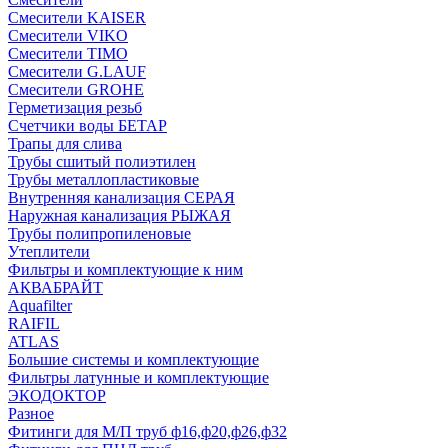
Смесители KAISER
Смесители VIKO
Смесители TIMO
Смесители G.LAUF
Смесители GROHE
Герметизация резьб
Счетчики воды БЕТАР
Трапы для слива
Трубы сшитый полиэтилен
Трубы металлопластиковые
Внутренняя канализация СЕРАЯ
Наружная канализация РЫЖАЯ
Трубы полипропиленовые
Утеплители
Фильтры и комплектующие к ним
АКВАБРАЙТ
Aquafilter
RAIFIL
ATLAS
Большие системы и комплектующие
Фильтры латунные и комплектующие
ЭКОДОКТОР
Разное
Фитинги для М/П труб ф16,ф20,ф26,ф32