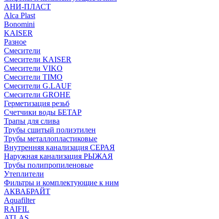
АНИ-ПЛАСТ
Alca Plast
Bonomini
KAISER
Разное
Смесители
Смесители KAISER
Смесители VIKO
Смесители TIMO
Смесители G.LAUF
Смесители GROHE
Герметизация резьб
Счетчики воды БЕТАР
Трапы для слива
Трубы сшитый полиэтилен
Трубы металлопластиковые
Внутренняя канализация СЕРАЯ
Наружная канализация РЫЖАЯ
Трубы полипропиленовые
Утеплители
Фильтры и комплектующие к ним
АКВАБРАЙТ
Aquafilter
RAIFIL
ATLAS