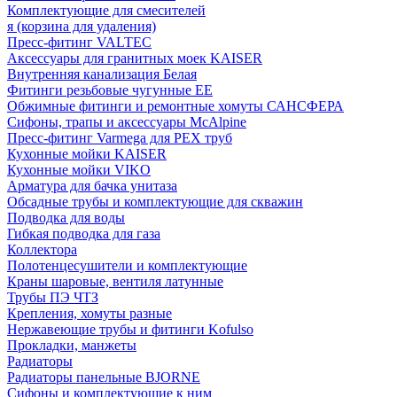
Комплектующие для смесителей
я (корзина для удаления)
Пресс-фитинг VALTEC
Аксессуары для гранитных моек KAISER
Внутренняя канализация Белая
Фитинги резьбовые чугунные EE
Обжимные фитинги и ремонтные хомуты САНСФЕРА
Сифоны, трапы и аксессуары McAlpine
Пресс-фитинг Varmega для PEX труб
Кухонные мойки KAISER
Кухонные мойки VIKO
Арматура для бачка унитаза
Обсадные трубы и комплектующие для скважин
Подводка для воды
Гибкая подводка для газа
Коллектора
Полотенцесушители и комплектующие
Краны шаровые, вентиля латунные
Трубы ПЭ ЧТЗ
Крепления, хомуты разные
Нержавеющие трубы и фитинги Kofulso
Прокладки, манжеты
Радиаторы
Радиаторы панельные BJORNE
Сифоны и комплектующие к ним