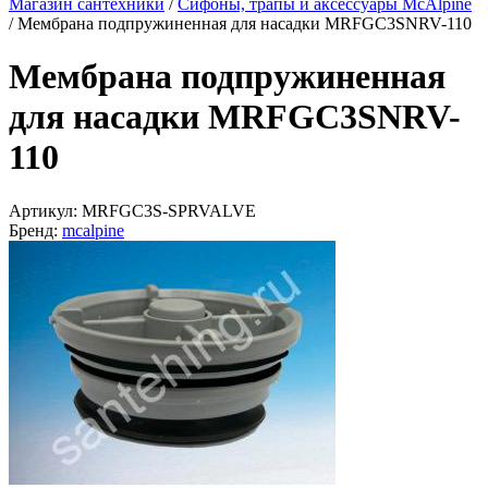
Магазин сантехники
/
Сифоны, трапы и аксессуары McAlpine
/
Мембрана подпружиненная для насадки MRFGC3SNRV-110
Мембрана подпружиненная
для насадки MRFGC3SNRV-
110
Артикул:
MRFGC3S-SPRVALVE
Бренд:
mcalpine