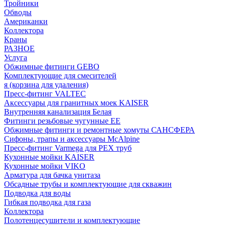
Тройники
Обводы
Американки
Коллектора
Краны
РАЗНОЕ
Услуга
Обжимные фитинги GEBO
Комплектующие для смесителей
я (корзина для удаления)
Пресс-фитинг VALTEC
Аксессуары для гранитных моек KAISER
Внутренняя канализация Белая
Фитинги резьбовые чугунные EE
Обжимные фитинги и ремонтные хомуты САНСФЕРА
Сифоны, трапы и аксессуары McAlpine
Пресс-фитинг Varmega для PEX труб
Кухонные мойки KAISER
Кухонные мойки VIKO
Арматура для бачка унитаза
Обсадные трубы и комплектующие для скважин
Подводка для воды
Гибкая подводка для газа
Коллектора
Полотенцесушители и комплектующие