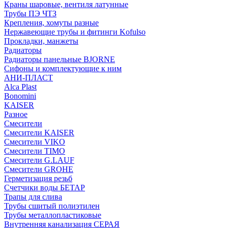
Краны шаровые, вентиля латунные
Трубы ПЭ ЧТЗ
Крепления, хомуты разные
Нержавеющие трубы и фитинги Kofulso
Прокладки, манжеты
Радиаторы
Радиаторы панельные BJORNE
Сифоны и комплектующие к ним
АНИ-ПЛАСТ
Alca Plast
Bonomini
KAISER
Разное
Смесители
Смесители KAISER
Смесители VIKO
Смесители TIMO
Смесители G.LAUF
Смесители GROHE
Герметизация резьб
Счетчики воды БЕТАР
Трапы для слива
Трубы сшитый полиэтилен
Трубы металлопластиковые
Внутренняя канализация СЕРАЯ