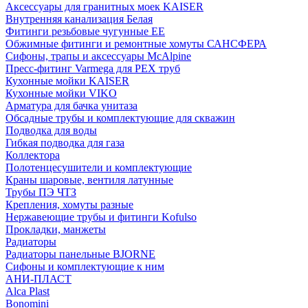
Аксессуары для гранитных моек KAISER
Внутренняя канализация Белая
Фитинги резьбовые чугунные EE
Обжимные фитинги и ремонтные хомуты САНСФЕРА
Сифоны, трапы и аксессуары McAlpine
Пресс-фитинг Varmega для PEX труб
Кухонные мойки KAISER
Кухонные мойки VIKO
Арматура для бачка унитаза
Обсадные трубы и комплектующие для скважин
Подводка для воды
Гибкая подводка для газа
Коллектора
Полотенцесушители и комплектующие
Краны шаровые, вентиля латунные
Трубы ПЭ ЧТЗ
Крепления, хомуты разные
Нержавеющие трубы и фитинги Kofulso
Прокладки, манжеты
Радиаторы
Радиаторы панельные BJORNE
Сифоны и комплектующие к ним
АНИ-ПЛАСТ
Alca Plast
Bonomini