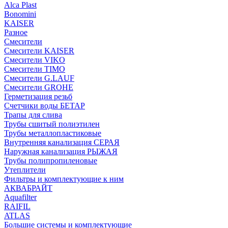
Alca Plast
Bonomini
KAISER
Разное
Смесители
Смесители KAISER
Смесители VIKO
Смесители TIMO
Смесители G.LAUF
Смесители GROHE
Герметизация резьб
Счетчики воды БЕТАР
Трапы для слива
Трубы сшитый полиэтилен
Трубы металлопластиковые
Внутренняя канализация СЕРАЯ
Наружная канализация РЫЖАЯ
Трубы полипропиленовые
Утеплители
Фильтры и комплектующие к ним
АКВАБРАЙТ
Aquafilter
RAIFIL
ATLAS
Большие системы и комплектующие