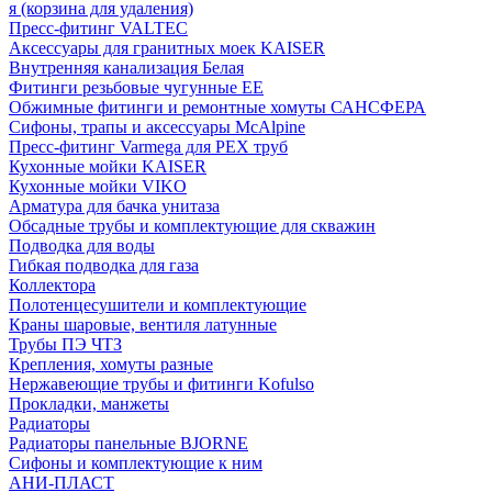
я (корзина для удаления)
Пресс-фитинг VALTEC
Аксессуары для гранитных моек KAISER
Внутренняя канализация Белая
Фитинги резьбовые чугунные EE
Обжимные фитинги и ремонтные хомуты САНСФЕРА
Сифоны, трапы и аксессуары McAlpine
Пресс-фитинг Varmega для PEX труб
Кухонные мойки KAISER
Кухонные мойки VIKO
Арматура для бачка унитаза
Обсадные трубы и комплектующие для скважин
Подводка для воды
Гибкая подводка для газа
Коллектора
Полотенцесушители и комплектующие
Краны шаровые, вентиля латунные
Трубы ПЭ ЧТЗ
Крепления, хомуты разные
Нержавеющие трубы и фитинги Kofulso
Прокладки, манжеты
Радиаторы
Радиаторы панельные BJORNE
Сифоны и комплектующие к ним
АНИ-ПЛАСТ