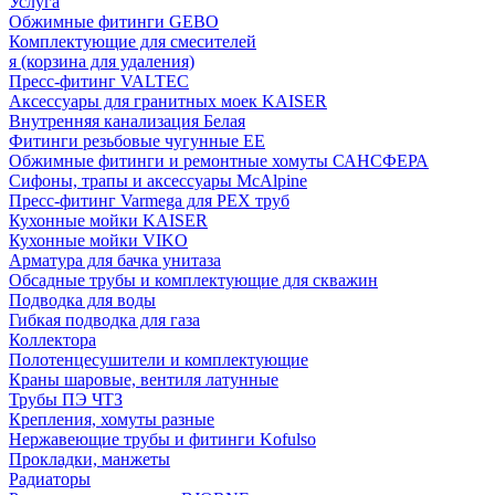
Услуга
Обжимные фитинги GEBO
Комплектующие для смесителей
я (корзина для удаления)
Пресс-фитинг VALTEC
Аксессуары для гранитных моек KAISER
Внутренняя канализация Белая
Фитинги резьбовые чугунные EE
Обжимные фитинги и ремонтные хомуты САНСФЕРА
Сифоны, трапы и аксессуары McAlpine
Пресс-фитинг Varmega для PEX труб
Кухонные мойки KAISER
Кухонные мойки VIKO
Арматура для бачка унитаза
Обсадные трубы и комплектующие для скважин
Подводка для воды
Гибкая подводка для газа
Коллектора
Полотенцесушители и комплектующие
Краны шаровые, вентиля латунные
Трубы ПЭ ЧТЗ
Крепления, хомуты разные
Нержавеющие трубы и фитинги Kofulso
Прокладки, манжеты
Радиаторы