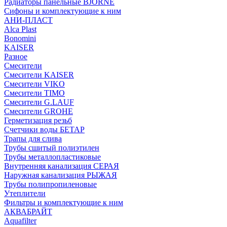
Радиаторы панельные BJORNE
Сифоны и комплектующие к ним
АНИ-ПЛАСТ
Alca Plast
Bonomini
KAISER
Разное
Смесители
Смесители KAISER
Смесители VIKO
Смесители TIMO
Смесители G.LAUF
Смесители GROHE
Герметизация резьб
Счетчики воды БЕТАР
Трапы для слива
Трубы сшитый полиэтилен
Трубы металлопластиковые
Внутренняя канализация СЕРАЯ
Наружная канализация РЫЖАЯ
Трубы полипропиленовые
Утеплители
Фильтры и комплектующие к ним
АКВАБРАЙТ
Aquafilter