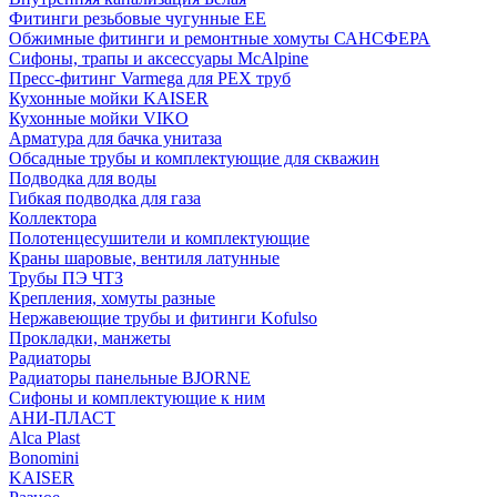
Фитинги резьбовые чугунные EE
Обжимные фитинги и ремонтные хомуты САНСФЕРА
Сифоны, трапы и аксессуары McAlpine
Пресс-фитинг Varmega для PEX труб
Кухонные мойки KAISER
Кухонные мойки VIKO
Арматура для бачка унитаза
Обсадные трубы и комплектующие для скважин
Подводка для воды
Гибкая подводка для газа
Коллектора
Полотенцесушители и комплектующие
Краны шаровые, вентиля латунные
Трубы ПЭ ЧТЗ
Крепления, хомуты разные
Нержавеющие трубы и фитинги Kofulso
Прокладки, манжеты
Радиаторы
Радиаторы панельные BJORNE
Сифоны и комплектующие к ним
АНИ-ПЛАСТ
Alca Plast
Bonomini
KAISER