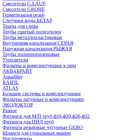
Смесители G.LAUF
Смесители GROHE
Герметизация резьб
Счетчики воды БЕТАР
Трапы для слива
Трубы сшитый полиэтилен
Трубы металлопластиковые
Внутренняя канализация СЕРАЯ
Наружная канализация РЫЖАЯ
Трубы полипропиленовые
Утеплители
Фильтры и комплектующие к ним
АКВАБРАЙТ
Aquafilter
RAIFIL
ATLAS
Большие системы и комплектующие
Фильтры латунные и комплектующие
ЭКОДОКТОР
Разное
Фитинги для М/П труб ф16,ф20,ф26,ф32
Фитинги для ПНД труб
Фитинги резьбовые чугунные GEBO
Шланги для стиральных машин
Инструменты