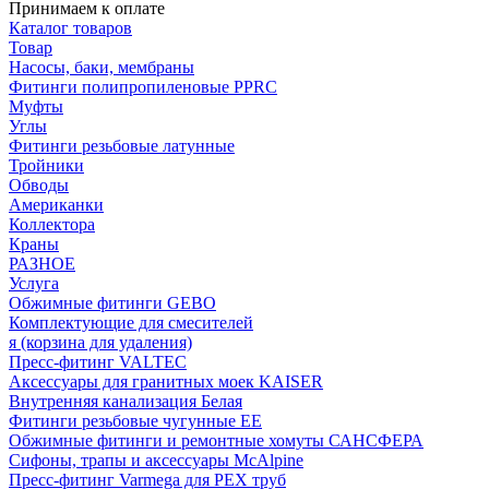
Принимаем к оплате
Каталог товаров
Товар
Насосы, баки, мембраны
Фитинги полипропиленовые PPRC
Муфты
Углы
Фитинги резьбовые латунные
Тройники
Обводы
Американки
Коллектора
Краны
РАЗНОЕ
Услуга
Обжимные фитинги GEBO
Комплектующие для смесителей
я (корзина для удаления)
Пресс-фитинг VALTEC
Аксессуары для гранитных моек KAISER
Внутренняя канализация Белая
Фитинги резьбовые чугунные EE
Обжимные фитинги и ремонтные хомуты САНСФЕРА
Сифоны, трапы и аксессуары McAlpine
Пресс-фитинг Varmega для PEX труб