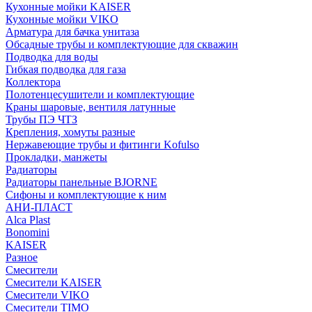
Кухонные мойки KAISER
Кухонные мойки VIKO
Арматура для бачка унитаза
Обсадные трубы и комплектующие для скважин
Подводка для воды
Гибкая подводка для газа
Коллектора
Полотенцесушители и комплектующие
Краны шаровые, вентиля латунные
Трубы ПЭ ЧТЗ
Крепления, хомуты разные
Нержавеющие трубы и фитинги Kofulso
Прокладки, манжеты
Радиаторы
Радиаторы панельные BJORNE
Сифоны и комплектующие к ним
АНИ-ПЛАСТ
Alca Plast
Bonomini
KAISER
Разное
Смесители
Смесители KAISER
Смесители VIKO
Смесители TIMO