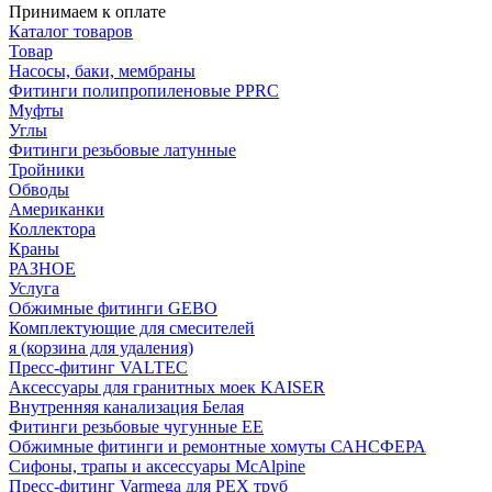
Принимаем к оплате
Каталог товаров
Товар
Насосы, баки, мембраны
Фитинги полипропиленовые PPRC
Муфты
Углы
Фитинги резьбовые латунные
Тройники
Обводы
Американки
Коллектора
Краны
РАЗНОЕ
Услуга
Обжимные фитинги GEBO
Комплектующие для смесителей
я (корзина для удаления)
Пресс-фитинг VALTEC
Аксессуары для гранитных моек KAISER
Внутренняя канализация Белая
Фитинги резьбовые чугунные EE
Обжимные фитинги и ремонтные хомуты САНСФЕРА
Сифоны, трапы и аксессуары McAlpine
Пресс-фитинг Varmega для PEX труб