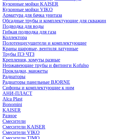
Кухонные мойки KAISER
Кухонные мойки VIKO
Арматура для бачка унитаза
Обсадные трубы и комплектующие для скважин
Подводка для воды
Гибкая подводка для газа
Коллектора
Полотенцесушители и комплектующие
Краны шаровые, вентиля латунные
Трубы ПЭ ЧТЗ
Крепления, хомуты разные
Нержавеющие трубы и фитинги Kofulso
Прокладки, манжеты
Радиаторы
Радиаторы панельные BJORNE
Сифоны и комплектующие к ним
АНИ-ПЛАСТ
Alca Plast
Bonomini
KAISER
Разное
Смесители
Смесители KAISER
Смесители VIKO
Смесители TIMO