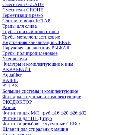
Смесители G.LAUF
Смесители GROHE
Герметизация резьб
Счетчики воды БЕТАР
Трапы для слива
Трубы сшитый полиэтилен
Трубы металлопластиковые
Внутренняя канализация СЕРАЯ
Наружная канализация РЫЖАЯ
Трубы полипропиленовые
Утеплители
Фильтры и комплектующие к ним
АКВАБРАЙТ
Aquafilter
RAIFIL
ATLAS
Большие системы и комплектующие
Фильтры латунные и комплектующие
ЭКОДОКТОР
Разное
Фитинги для М/П труб ф16,ф20,ф26,ф32
Фитинги для ПНД труб
Фитинги резьбовые чугунные GEBO
Шланги для стиральных машин
Инструменты