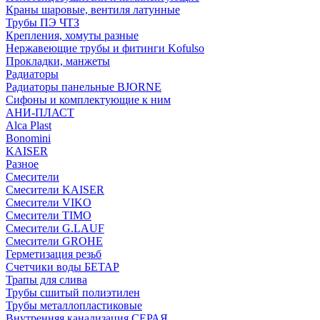
Краны шаровые, вентиля латунные
Трубы ПЭ ЧТЗ
Крепления, хомуты разные
Нержавеющие трубы и фитинги Kofulso
Прокладки, манжеты
Радиаторы
Радиаторы панельные BJORNE
Сифоны и комплектующие к ним
АНИ-ПЛАСТ
Alca Plast
Bonomini
KAISER
Разное
Смесители
Смесители KAISER
Смесители VIKO
Смесители TIMO
Смесители G.LAUF
Смесители GROHE
Герметизация резьб
Счетчики воды БЕТАР
Трапы для слива
Трубы сшитый полиэтилен
Трубы металлопластиковые
Внутренняя канализация СЕРАЯ