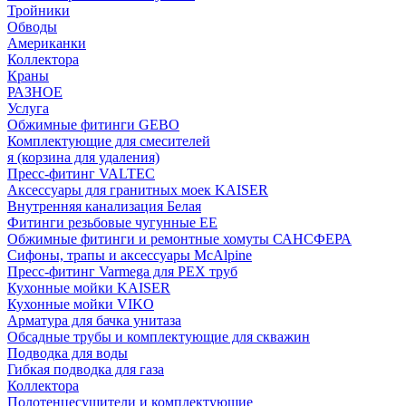
Тройники
Обводы
Американки
Коллектора
Краны
РАЗНОЕ
Услуга
Обжимные фитинги GEBO
Комплектующие для смесителей
я (корзина для удаления)
Пресс-фитинг VALTEC
Аксессуары для гранитных моек KAISER
Внутренняя канализация Белая
Фитинги резьбовые чугунные EE
Обжимные фитинги и ремонтные хомуты САНСФЕРА
Сифоны, трапы и аксессуары McAlpine
Пресс-фитинг Varmega для PEX труб
Кухонные мойки KAISER
Кухонные мойки VIKO
Арматура для бачка унитаза
Обсадные трубы и комплектующие для скважин
Подводка для воды
Гибкая подводка для газа
Коллектора
Полотенцесушители и комплектующие